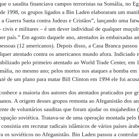
que o saudita financiava campos terroristas na Somália, no E
de 1998, os grupos ligados a Bin Laden elaboraram um manife
a a Guerra Santa contra Judeus e Cristãos”, lançando uma fat
– civis e militares – é um dever individual de qualquer muçu
uer país.” Em agosto daquele ano, atentados às embaixadas a
essoas (12 americanos). Depois disso, a Casa Branca passou
lquer atentado contra os americanos mundo afora. Indiciado
sabilizado pelo primeiro atentado ao World Trade Center, em 
mália, no mesmo ano; pelos mortos nos ataques a bomba em
té de um plano para matar Bill Clinton em 1994 ele foi acus
onhece a maioria dos autores dos atentados praticados por gr
anos. A origem desses grupos remonta ao Afeganistão dos an
nte de voluntários sauditas que foram ajudar os mujahedins (
ocupação soviética. Tratava-se de uma operação montada pelo I
consistia em recrutar radicais islâmicos de vários países árab
tra os soviéticos no Afeganistão. Bin Laden passou a control