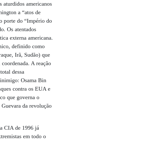
s aturdidos americanos
ington a “atos de
o porte do “Império do
o. Os atentados
tica externa americana.
mico, definido como
raque, Irã, Sudão) que
a coordenada. A reação
total dessa
e inimigo: Osama Bin
taques contra os EUA e
ico que governa o
e Guevara da revolução
da CIA de 1996 já
xtremistas em todo o