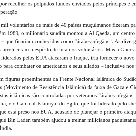
por recolher os polpudos fundos enviados pelos príncipes e e
operação.
 mil voluntários de mais de 40 países muçulmanos fizeram pa
 Em 1989, o milionário saudita montou a Al Qaeda, um centro 
s – que ficariam conhecidos como “árabes-afegãos”. As divergê
ãs arrefeceram o espírito de luta dos voluntários. Mas a Guer
 liderados pelos EUA atacaram o Iraque, iria fornecer o novo 
o para combater os americanos e seus aliados – inclusive no
m figuras proeminentes da Frente Nacional Islâmica do Sudão
s (Movimento de Resistência Islâmica) da faixa de Gaza e Cis
istas islâmicas são controladas por veteranos “árabes-afegão
ia, e o Gama al-Islamiya, do Egito, que foi liderado pelo s
ue está preso nos EUA, acusado de planejar o primeiro ataq
que Bin Laden também ajudou a treinar milicianos paquistane
Índia.