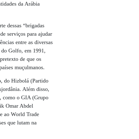
ntidades da Arábia
rte dessas “brigadas
de serviços para ajudar
ncias entre as diversas
ra do Golfo, em 1991,
pretexto de que os
s países muçulmanos.
, do Hizbolá (Partido
jordânia. Além disso,
s”, como o GIA (Grupo
heik Omar Abdel
ue ao World Trade
ses que lutam na