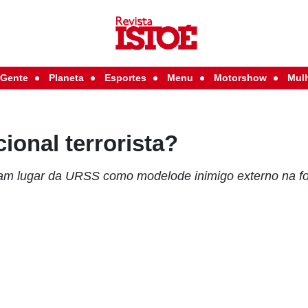
Gente
Planeta
Esportes
Menu
Motorshow
Mul
ional terrorista?
pam lugar da URSS como modelode inimigo externo na f