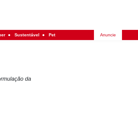
her
Sustentável
Pet
Anuncie
ormulação da