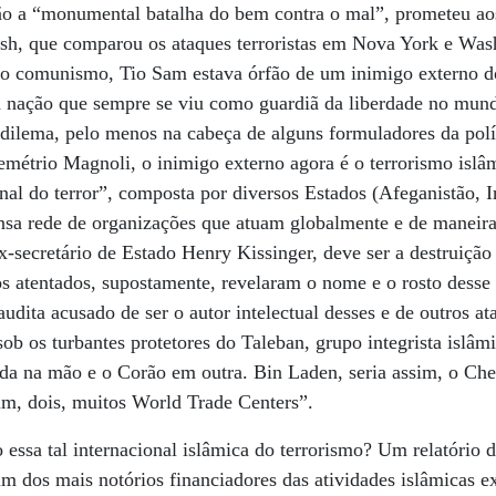
o a “monumental batalha do bem contra o mal”, prometeu ao
sh, que comparou os ataques terroristas em Nova York e Wash
do comunismo, Tio Sam estava órfão de um inimigo externo d
nação que sempre se viu como guardiã da liberdade no mund
 dilema, pelo menos na cabeça de alguns formuladores da polí
métrio Magnoli, o inimigo externo agora é o terrorismo islâ
nal do terror”, composta por diversos Estados (Afeganistão, I
nsa rede de organizações que atuam globalmente e de maneir
x-secretário de Estado Henry Kissinger, deve ser a destruição 
E os atentados, supostamente, revelaram o nome e o rosto dess
audita acusado de ser o autor intelectual desses e de outros a
ob os turbantes protetores do Taleban, grupo integrista islâm
a na mão e o Corão em outra. Bin Laden, seria assim, o Ch
um, dois, muitos World Trade Centers”.
essa tal internacional islâmica do terrorismo? Um relatório 
 dos mais notórios financiadores das atividades islâmicas e