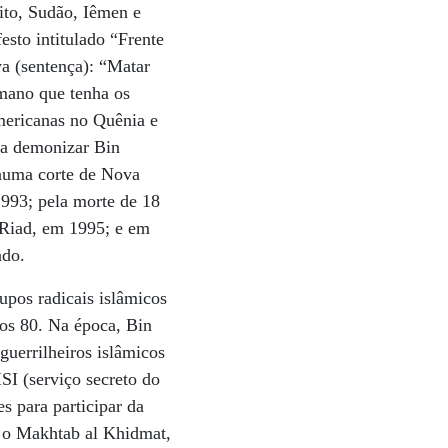
gito, Sudão, Iêmen e
sto intitulado “Frente
wa (sentença): “Matar
lmano que tenha os
mericanas no Quênia e
 a demonizar Bin
 numa corte de Nova
1993; pela morte de 18
 Riad, em 1995; e em
ado.
upos radicais islâmicos
os 80. Na época, Bin
guerrilheiros islâmicos
SI (serviço secreto do
es para participar da
ar o Makhtab al Khidmat,