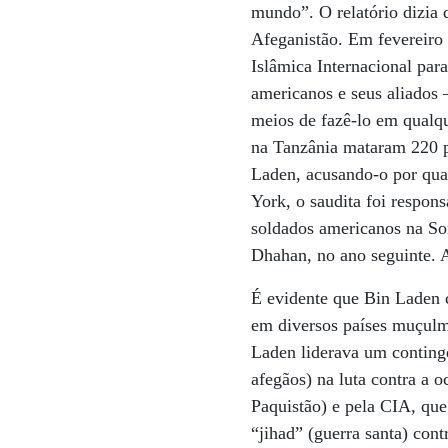
mundo”. O relatório dizia 
Afeganistão. Em fevereiro 
Islâmica Internacional par
americanos e seus aliados 
meios de fazê-lo em qualq
na Tanzânia mataram 220 p
Laden, acusando-o por qua
York, o saudita foi respon
soldados americanos na So
Dhahan, no ano seguinte. A
É evidente que Bin Laden c
em diversos países muçulm
Laden liderava um continge
afegãos) na luta contra a 
Paquistão) e pela CIA, que 
“jihad” (guerra santa) con