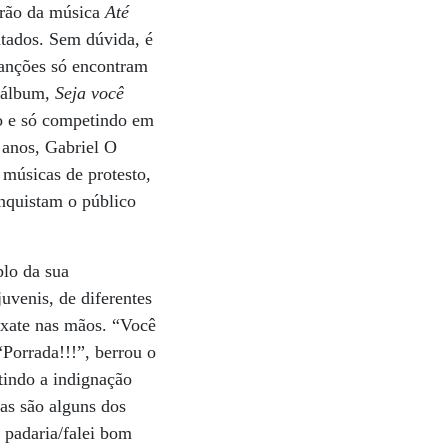
efrão da música
Até
atados. Sem dúvida, é
canções só encontram
o álbum,
Seja você
so e só competindo em
 anos, Gabriel O
 músicas de protesto,
nquistam o público
plo da sua
juvenis, de diferentes
axate nas mãos. “Você
“Porrada!!!”, berrou o
tindo a indignação
as são alguns dos
a padaria/falei bom