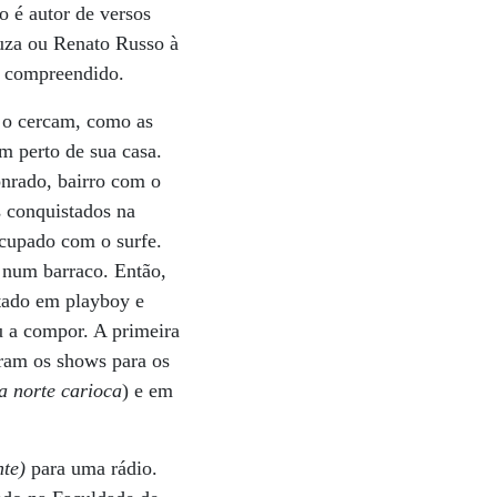
o é autor de versos
zuza ou Renato Russo à
e compreendido.
e o cercam, como as
m perto de sua casa.
onrado, bairro com o
s conquistados na
ocupado com o surfe.
 num barraco. Então,
tado em playboy e
u a compor. A primeira
ram os shows para os
a norte carioca
) e em
nte)
para uma rádio.