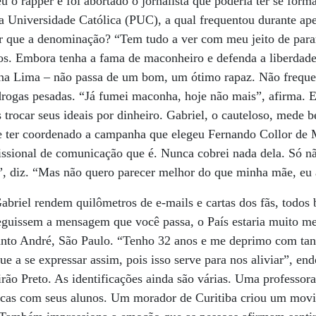
u o rapper e foi abortado o jornalista que poderia ter se for
a Universidade Católica (PUC), a qual frequentou durante ap
r que a denominação? “Tem tudo a ver com meu jeito de para
os. Embora tenha a fama de maconheiro e defenda a liberdade
na Lima – não passa de um bom, um ótimo rapaz. Não frequen
rogas pesadas. “Já fumei maconha, hoje não mais”, afirma. E
s trocar seus ideais por dinheiro. Gabriel, o cauteloso, mede 
e ter coordenado a campanha que elegeu Fernando Collor de M
issional de comunicação que é. Nunca cobrei nada dela. Só n
a”, diz. “Mas não quero parecer melhor do que minha mãe, eu
abriel rendem quilômetros de e-mails e cartas dos fãs, todo
seguissem a mensagem que você passa, o País estaria muito m
anto André, São Paulo. “Tenho 32 anos e me deprimo com tant
nue a se expressar assim, pois isso serve para nos aliviar”, e
irão Preto. As identificações ainda são várias. Uma professora
úsicas com seus alunos. Um morador de Curitiba criou um mov