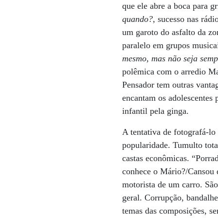
que ele abre a boca para g
quando?
, sucesso nas rádi
um garoto do asfalto da zo
paralelo em grupos musicai
mesmo, mas não seja sem
polêmica com o arredio Ma
Pensador tem outras vantag
encantam os adolescentes 
infantil pela ginga.
A tentativa de fotografá-l
popularidade. Tumulto total
castas econômicas. “Porra
conhece o Mário?/Cansou de
motorista de um carro. São
geral. Corrupção, bandalhe
temas das composições, se