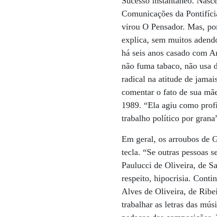
Sucesso instantâneo. Nasce
Comunicações da Pontifíci
virou O Pensador. Mas, po
explica, sem muitos adend
há seis anos casado com A
não fuma tabaco, não usa d
radical na atitude de jamai
comentar o fato de sua mã
1989. “Ela agiu como prof
trabalho político por gran
Em geral, os arroubos de G
tecla. “Se outras pessoas 
Paulucci de Oliveira, de S
respeito, hipocrisia. Conti
Alves de Oliveira, de Ribe
trabalhar as letras das m