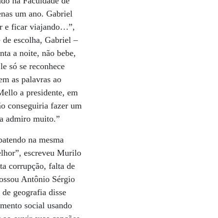
mado na Faculdade de
enas um ano. Gabriel
r e ficar viajando…”,
 de escolha, Gabriel –
ta a noite, não bebe,
le só se reconhece
bem as palavras ao
ello a presidente, em
ão conseguiria fazer um
 a admiro muito.”
s batendo na mesma
elhor”, escreveu Murilo
a corrupção, falta de
ndossou Antônio Sérgio
 de geografia disse
imento social usando