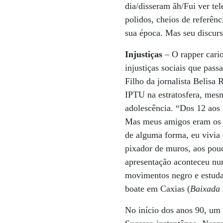
dia/disseram ãh/Fui ver te
polidos, cheios de referên
sua época. Mas seu discurs
Injustiças
– O rapper cari
injustiças sociais que pas
Filho da jornalista Belis
IPTU na estratosfera, mes
adolescência. “Dos 12 aos 
Mas meus amigos eram os c
de alguma forma, eu vivia
pixador de muros, aos pou
apresentação aconteceu nu
movimentos negro e estuda
boate em Caxias (
Baixada
No início dos anos 90, um