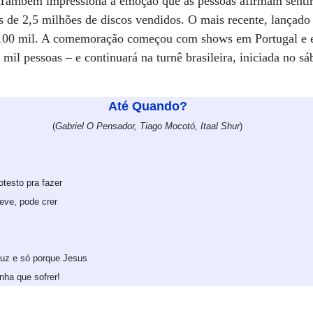
Também impressiona a emoção que as pessoas afirmam sentir 
s de 2,5 milhões de discos vendidos. O mais recente, lançado
os 100 mil. A comemoração começou com shows em Portugal e
 mil pessoas – e continuará na turnê brasileira, iniciada no 
Até Quando?
(
Gabriel O Pensador, Tiago Mocotó, Itaal Shur
)
testo pra fazer
eve, pode crer
ruz e só porque Jesus
nha que sofrer!