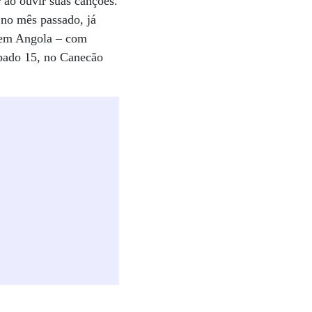
ao ouvir suas canções.
 no mês passado, já
 em Angola – com
sábado 15, no Canecão