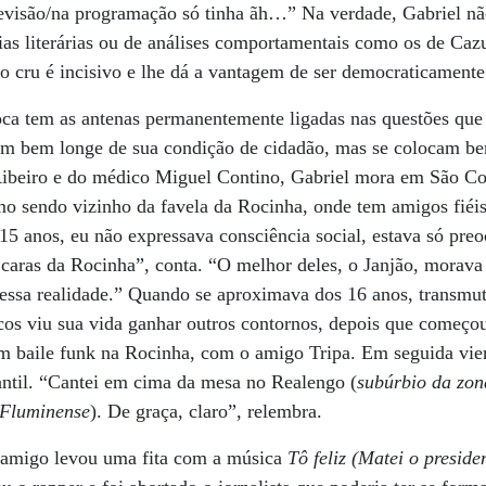
levisão/na programação só tinha ãh…” Na verdade, Gabriel nã
cias literárias ou de análises comportamentais como os de Ca
o cru é incisivo e lhe dá a vantagem de ser democraticament
oca tem as antenas permanentemente ligadas nas questões qu
sam bem longe de sua condição de cidadão, mas se colocam be
a Ribeiro e do médico Miguel Contino, Gabriel mora em São C
mo sendo vizinho da favela da Rocinha, onde tem amigos fiéi
15 anos, eu não expressava consciência social, estava só pre
aras da Rocinha”, conta. “O melhor deles, o Janjão, morava
 essa realidade.” Quando se aproximava dos 16 anos, transmu
cos viu sua vida ganhar outros contornos, depois que começo
m baile funk na Rocinha, com o amigo Tripa. Em seguida vie
ntil. “Cantei em cima da mesa no Realengo (
subúrbio da zon
 Fluminense
). De graça, claro”, relembra.
 amigo levou uma fita com a música
Tô feliz (Matei o preside