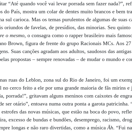
ritar “Até quando você vai levar porrada sem fazer nada?”, r
os do País, mostra um colar de dentes muito brancos e bem tr
na sul carioca. Mas os temas purulentos de algumas de suas 
s oriundos de favelas, de presídios, das minorias. Seu quint
pre o mesmo
, o consagra como o rapper brasileiro mais famo
no Brown, figura de frente do grupo Racionais MCs. Aos 27
ens. Suas canções agradam aos adultos, saudosos das antigas
pelas propostas – sempre renovadas – de mudar o mundo e co
o nas ruas do Leblon, zona sul do Rio de Janeiro, foi um exem
 no cerco feito a ele por uma grande maioria de fãs mirins e 
da, porrada!”, gritavam alguns meninos com caixotes de engr
 ser otário”, entoava numa outra ponta a garota patricinha. 
 estrofes das novas músicas, que estão na boca do povo, refle
ira, excesso de bundas e bundões, desemprego, racismo, drog
mpre longas e não raro divertidas, como a música
Ãh
. “Fui n