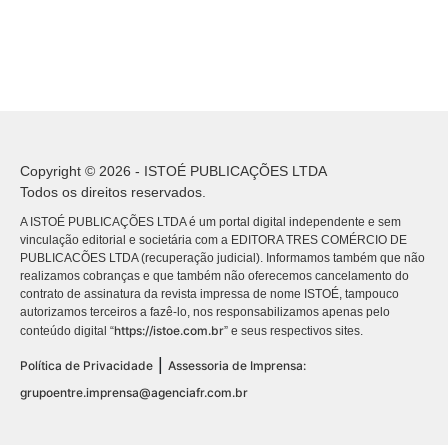
Copyright © 2026 - ISTOÉ PUBLICAÇÕES LTDA
Todos os direitos reservados.
A ISTOÉ PUBLICAÇÕES LTDA é um portal digital independente e sem
vinculação editorial e societária com a EDITORA TRES COMÉRCIO DE
PUBLICACÕES LTDA (recuperação judicial). Informamos também que não
realizamos cobranças e que também não oferecemos cancelamento do
contrato de assinatura da revista impressa de nome ISTOÉ, tampouco
autorizamos terceiros a fazê-lo, nos responsabilizamos apenas pelo
https://istoe.com.br
conteúdo digital “
” e seus respectivos sites.
|
Política de Privacidade
Assessoria de Imprensa:
grupoentre.imprensa@agenciafr.com.br