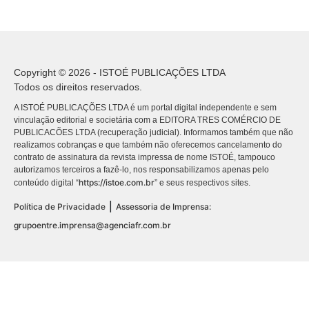
Copyright © 2026 - ISTOÉ PUBLICAÇÕES LTDA
Todos os direitos reservados.
A ISTOÉ PUBLICAÇÕES LTDA é um portal digital independente e sem
vinculação editorial e societária com a EDITORA TRES COMÉRCIO DE
PUBLICACÕES LTDA (recuperação judicial). Informamos também que não
realizamos cobranças e que também não oferecemos cancelamento do
contrato de assinatura da revista impressa de nome ISTOÉ, tampouco
autorizamos terceiros a fazê-lo, nos responsabilizamos apenas pelo
https://istoe.com.br
conteúdo digital “
” e seus respectivos sites.
|
Política de Privacidade
Assessoria de Imprensa:
grupoentre.imprensa@agenciafr.com.br