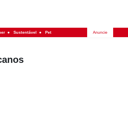
her
Sustentável
Pet
Anuncie
canos