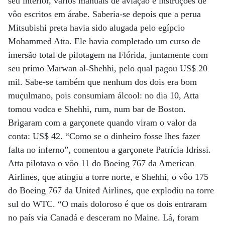
seu interior, vários manuais de aviação e instruções de
vôo escritos em árabe. Saberia-se depois que a perua
Mitsubishi preta havia sido alugada pelo egípcio
Mohammed Atta. Ele havia completado um curso de
imersão total de pilotagem na Flórida, juntamente com
seu primo Marwan al-Shehhi, pelo qual pagou US$ 20
mil. Sabe-se também que nenhum dos dois era bom
muçulmano, pois consumiam álcool: no dia 10, Atta
tomou vodca e Shehhi, rum, num bar de Boston.
Brigaram com a garçonete quando viram o valor da
conta: US$ 42. “Como se o dinheiro fosse lhes fazer
falta no inferno”, comentou a garçonete Patrícia Idrissi.
Atta pilotava o vôo 11 do Boeing 767 da American
Airlines, que atingiu a torre norte, e Shehhi, o vôo 175
do Boeing 767 da United Airlines, que explodiu na torre
sul do WTC. “O mais doloroso é que os dois entraram
no país via Canadá e desceram no Maine. Lá, foram