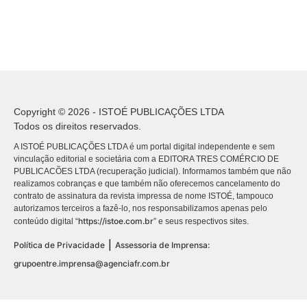
Copyright © 2026 - ISTOÉ PUBLICAÇÕES LTDA
Todos os direitos reservados.
A ISTOÉ PUBLICAÇÕES LTDA é um portal digital independente e sem
vinculação editorial e societária com a EDITORA TRES COMÉRCIO DE
PUBLICACÕES LTDA (recuperação judicial). Informamos também que não
realizamos cobranças e que também não oferecemos cancelamento do
contrato de assinatura da revista impressa de nome ISTOÉ, tampouco
autorizamos terceiros a fazê-lo, nos responsabilizamos apenas pelo
https://istoe.com.br
conteúdo digital “
” e seus respectivos sites.
|
Política de Privacidade
Assessoria de Imprensa:
grupoentre.imprensa@agenciafr.com.br