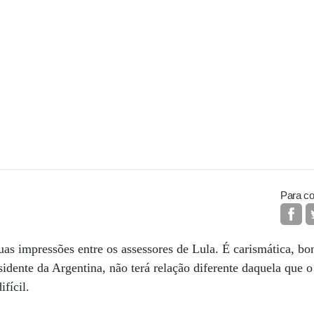
Para co
as impressões entre os assessores de Lula. É carismática, bon
sidente da Argentina, não terá relação diferente daquela que o
fícil.