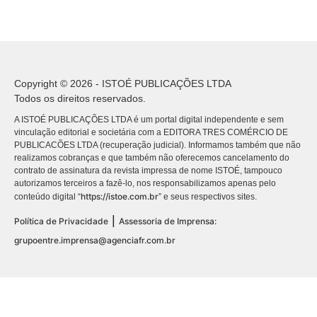
Copyright © 2026 - ISTOÉ PUBLICAÇÕES LTDA
Todos os direitos reservados.
A ISTOÉ PUBLICAÇÕES LTDA é um portal digital independente e sem
vinculação editorial e societária com a EDITORA TRES COMÉRCIO DE
PUBLICACÕES LTDA (recuperação judicial). Informamos também que não
realizamos cobranças e que também não oferecemos cancelamento do
contrato de assinatura da revista impressa de nome ISTOÉ, tampouco
autorizamos terceiros a fazê-lo, nos responsabilizamos apenas pelo
https://istoe.com.br
conteúdo digital “
” e seus respectivos sites.
|
Política de Privacidade
Assessoria de Imprensa:
grupoentre.imprensa@agenciafr.com.br