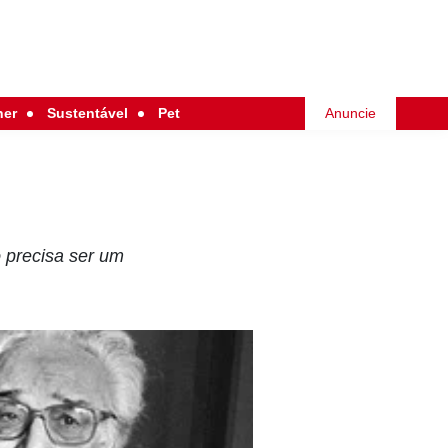
her
Sustentável
Pet
Anuncie
o precisa ser um