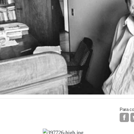
Para co