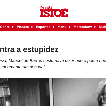
Gente
Planeta
Esportes
Menu
Motorshow
Mul
ntra a estupidez
oesia, Manoel de Barros costumava dizer que o poeta nã
essariamente um sensual"