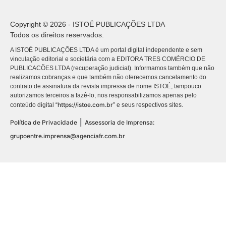
Copyright © 2026 - ISTOÉ PUBLICAÇÕES LTDA
Todos os direitos reservados.
A ISTOÉ PUBLICAÇÕES LTDA é um portal digital independente e sem
vinculação editorial e societária com a EDITORA TRES COMÉRCIO DE
PUBLICACÕES LTDA (recuperação judicial). Informamos também que não
realizamos cobranças e que também não oferecemos cancelamento do
contrato de assinatura da revista impressa de nome ISTOÉ, tampouco
autorizamos terceiros a fazê-lo, nos responsabilizamos apenas pelo
https://istoe.com.br
conteúdo digital “
” e seus respectivos sites.
|
Política de Privacidade
Assessoria de Imprensa:
grupoentre.imprensa@agenciafr.com.br