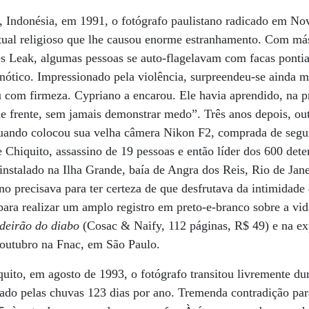
, Indonésia, em 1991, o fotógrafo paulistano radicado em N
tual religioso que lhe causou enorme estranhamento. Com más
ês Leak, algumas pessoas se auto-flagelavam com facas ponti
nótico. Impressionado pela violência, surpreendeu-se ainda 
u com firmeza. Cypriano a encarou. Ele havia aprendido, na p
e frente, sem jamais demonstrar medo”. Três anos depois, out
uando colocou sua velha câmera Nikon F2, comprada de seg
 Chiquito, assassino de 19 pessoas e então líder dos 600 dete
nstalado na Ilha Grande, baía de Angra dos Reis, Rio de Jane
no precisava para ter certeza de que desfrutava da intimidade
 para realizar um amplo registro em preto-e-branco sobre a vid
deirão do diabo
(Cosac & Naify, 112 páginas, R$ 49) e na e
 outubro na Fnac, em São Paulo.
quito, em agosto de 1993, o fotógrafo transitou livremente dur
gado pelas chuvas 123 dias por ano. Tremenda contradição pa