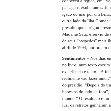
conheceu a região, em 1985
paisagens exuberantes. Jun
içado do mar por um helic
outro lado da Ilha Grande”
presídio que abrigou pres
Madame Satã, e serviu de ce
de seus “hóspedes” mais il
abril de 1994, por ordem d
Sentimentos
– Nos dias em
no livro, num texto escrit
experiência e tanto. “A fe
realmente vão fazer amor.”
do presídio. “Depois do tr
honestas do lado de fora”, 
mundo.” O resultado é fort
luz, os retratos ganharam 