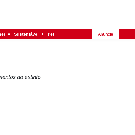
her
Sustentável
Pet
Anuncie
tentos do extinto