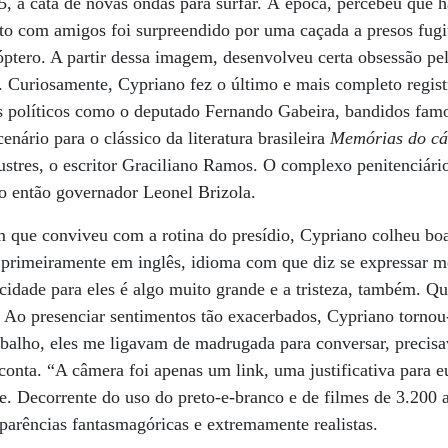
, à cata de novas ondas para surfar. À época, percebeu que 
to com amigos foi surpreendido por uma caçada a presos fugit
óptero. A partir dessa imagem, desenvolveu certa obsessão p
. Curiosamente, Cypriano fez o último e mais completo regist
os políticos como o deputado Fernando Gabeira, bandidos fam
nário para o clássico da literatura brasileira
Memórias do cá
ustres, o escritor Graciliano Ramos. O complexo penitenciári
o então governador Leonel Brizola.
 que conviveu com a rotina do presídio, Cypriano colheu boas
o primeiramente em inglês, idioma com que diz se expressar 
licidade para eles é algo muito grande e a tristeza, também. Q
 Ao presenciar sentimentos tão exacerbados, Cypriano tornou
abalho, eles me ligavam de madrugada para conversar, precisa
conta. “A câmera foi apenas um link, uma justificativa para e
e. Decorrente do uso do preto-e-branco e de filmes de 3.200 a
aparências fantasmagóricas e extremamente realistas.