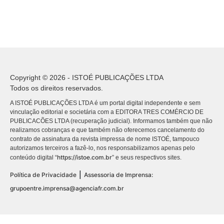
Copyright © 2026 - ISTOÉ PUBLICAÇÕES LTDA
Todos os direitos reservados.
A ISTOÉ PUBLICAÇÕES LTDA é um portal digital independente e sem
vinculação editorial e societária com a EDITORA TRES COMÉRCIO DE
PUBLICACÕES LTDA (recuperação judicial). Informamos também que não
realizamos cobranças e que também não oferecemos cancelamento do
contrato de assinatura da revista impressa de nome ISTOÉ, tampouco
autorizamos terceiros a fazê-lo, nos responsabilizamos apenas pelo
https://istoe.com.br
conteúdo digital “
” e seus respectivos sites.
|
Política de Privacidade
Assessoria de Imprensa:
grupoentre.imprensa@agenciafr.com.br