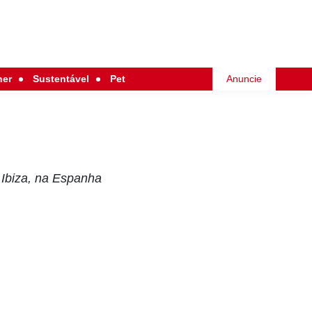
her
Sustentável
Pet
Anuncie
 Ibiza, na Espanha