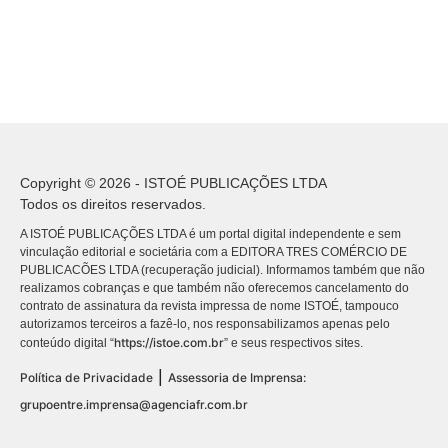
Copyright © 2026 - ISTOÉ PUBLICAÇÕES LTDA
Todos os direitos reservados.
A ISTOÉ PUBLICAÇÕES LTDA é um portal digital independente e sem
vinculação editorial e societária com a EDITORA TRES COMÉRCIO DE
PUBLICACÕES LTDA (recuperação judicial). Informamos também que não
realizamos cobranças e que também não oferecemos cancelamento do
contrato de assinatura da revista impressa de nome ISTOÉ, tampouco
autorizamos terceiros a fazê-lo, nos responsabilizamos apenas pelo
https://istoe.com.br
conteúdo digital “
” e seus respectivos sites.
|
Política de Privacidade
Assessoria de Imprensa:
grupoentre.imprensa@agenciafr.com.br