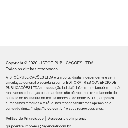
Copyright © 2026 - ISTOÉ PUBLICAÇÕES LTDA
Todos os direitos reservados.
A ISTOÉ PUBLICAÇÕES LTDA é um portal digital independente e sem
vinculação editorial e societária com a EDITORA TRES COMÉRCIO DE
PUBLICACÕES LTDA (recuperação judicial). Informamos também que não
realizamos cobranças e que também não oferecemos cancelamento do
contrato de assinatura da revista impressa de nome ISTOÉ, tampouco
autorizamos terceiros a fazê-lo, nos responsabilizamos apenas pelo
https://istoe.com.br
conteúdo digital “
” e seus respectivos sites.
|
Política de Privacidade
Assessoria de Imprensa:
grupoentre.imprensa@agenciafr.com.br