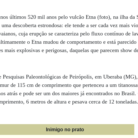
nos últimos 520 mil anos pelo vulcão Etna (foto), na ilha da Si
 uma descoberta estrondosa: ele tende a ser cada vez mais vio
aianos, cuja erupção se caracteriza pelo fluxo contínuo de la
 ultimamente o Etna mudou de comportamento e está parecido
s mais explosivas e perigosas, daquelas que parecem show de 
e Pesquisas Paleontológicas de Peirópolis, em Uberaba (MG)
mur de 115 cm de comprimento que pertenceu a um titanossau
os atrás e pode ser um dos maiores já encontrados no Brasil.
mprimento, 6 metros de altura e pesava cerca de 12 toneladas
Inimigo no prato