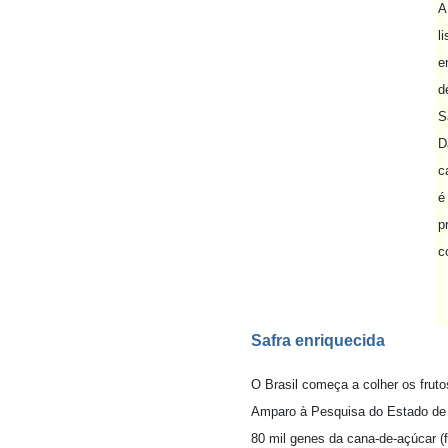
A
l
e
d
S
D
c
é
p
c
Safra enriquecida
O Brasil começa a colher os frut
Amparo à Pesquisa do Estado de 
80 mil genes da cana-de-açúcar (