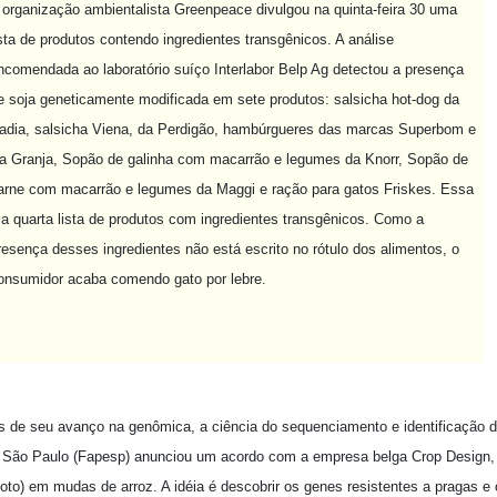
 organização ambientalista Greenpeace divulgou na quinta-feira 30 uma
ista de produtos contendo ingredientes transgênicos. A análise
ncomendada ao laboratório suíço Interlabor Belp Ag detectou a presença
e soja geneticamente modificada em sete produtos: salsicha hot-dog da
adia, salsicha Viena, da Perdigão, hambúrgueres das marcas Superbom e
a Granja, Sopão de galinha com macarrão e legumes da Knorr, Sopão de
arne com macarrão e legumes da Maggi e ração para gatos Friskes. Essa
 a quarta lista de produtos com ingredientes transgênicos. Como a
resença desses ingredientes não está escrito no rótulo dos alimentos, o
onsumidor acaba comendo gato por lebre.
os de seu avanço na genômica, a ciência do sequenciamento e identificação
São Paulo (Fapesp) anunciou um acordo com a empresa belga Crop Design, q
foto) em mudas de arroz. A idéia é descobrir os genes resistentes a pragas 