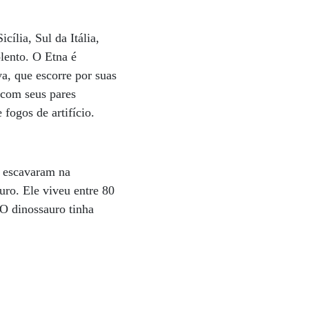
cília, Sul da Itália,
lento. O Etna é
va, que escorre por suas
 com seus pares
fogos de artifício.
, escavaram na
ro. Ele viveu entre 80
 O dinossauro tinha
.