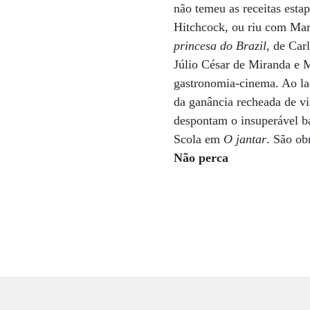
não temeu as receitas esta
Hitchcock, ou riu com Ma
princesa do Brazil
, de Car
Júlio César de Miranda e 
gastronomia-cinema. Ao la
da ganância recheada de v
despontam o insuperável ba
Scola em
O jantar
. São ob
Não perca