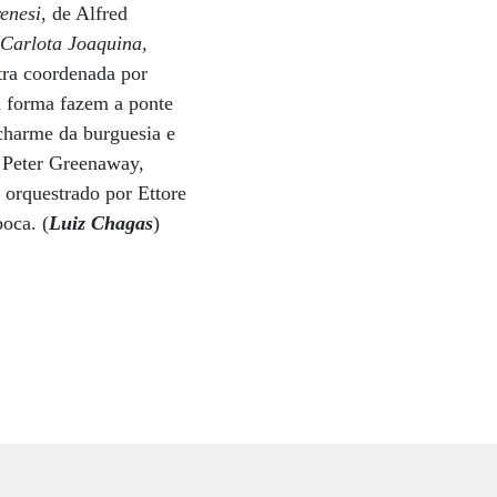
enesi
, de Alfred
m
Carlota Joaquina,
tra coordenada por
a forma fazem a ponte
charme da burguesia e
e Peter Greenaway,
 orquestrado por Ettore
oca. (
Luiz Chagas
)