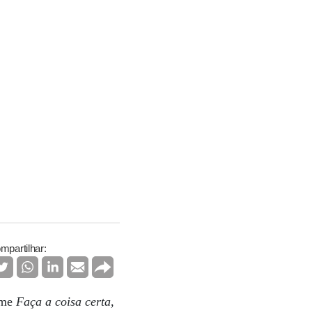
mpartilhar:
lme
Faça a coisa certa
,