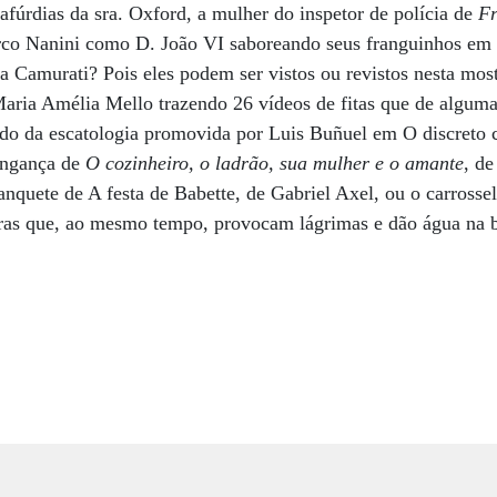
pafúrdias da sra. Oxford, a mulher do inspetor de polícia de
Fr
rco Nanini como D. João VI saboreando seus franguinhos e
la Camurati? Pois eles podem ser vistos ou revistos nesta mos
Maria Amélia Mello trazendo 26 vídeos de fitas que de algum
do da escatologia promovida por Luis Buñuel em O discreto 
ingança de
O cozinheiro, o ladrão, sua mulher e o amante
, d
nquete de A festa de Babette, de Gabriel Axel, ou o carrossel
ras que, ao mesmo tempo, provocam lágrimas e dão água na b