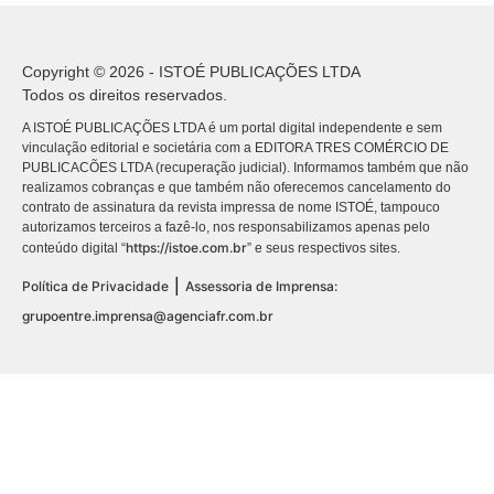
Copyright © 2026 - ISTOÉ PUBLICAÇÕES LTDA
Todos os direitos reservados.
A ISTOÉ PUBLICAÇÕES LTDA é um portal digital independente e sem
vinculação editorial e societária com a EDITORA TRES COMÉRCIO DE
PUBLICACÕES LTDA (recuperação judicial). Informamos também que não
realizamos cobranças e que também não oferecemos cancelamento do
contrato de assinatura da revista impressa de nome ISTOÉ, tampouco
autorizamos terceiros a fazê-lo, nos responsabilizamos apenas pelo
https://istoe.com.br
conteúdo digital “
” e seus respectivos sites.
|
Política de Privacidade
Assessoria de Imprensa:
grupoentre.imprensa@agenciafr.com.br