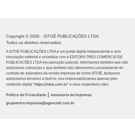
Copyright © 2026 - ISTOÉ PUBLICAÇÕES LTDA
Todos os direitos reservados.
A ISTOÉ PUBLICAÇÕES LTDA é um portal digital independente e sem
vinculação editorial e societária com a EDITORA TRES COMÉRCIO DE
PUBLICACÕES LTDA (recuperação judicial). Informamos também que não
realizamos cobranças e que também não oferecemos cancelamento do
contrato de assinatura da revista impressa de nome ISTOÉ, tampouco
autorizamos terceiros a fazê-lo, nos responsabilizamos apenas pelo
https://istoe.com.br
conteúdo digital “
” e seus respectivos sites.
|
Política de Privacidade
Assessoria de Imprensa:
grupoentre.imprensa@agenciafr.com.br