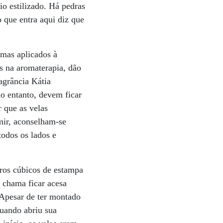
io estilizado. Há pedras
 que entra aqui diz que
omas aplicados à
s na aromaterapia, dão
agrância Kátia
no entanto, devem ficar
r que as velas
rmir, aconselham-se
todos os lados e
ros cúbicos de estampa
 chama ficar acesa
. Apesar de ter montado
quando abriu sua