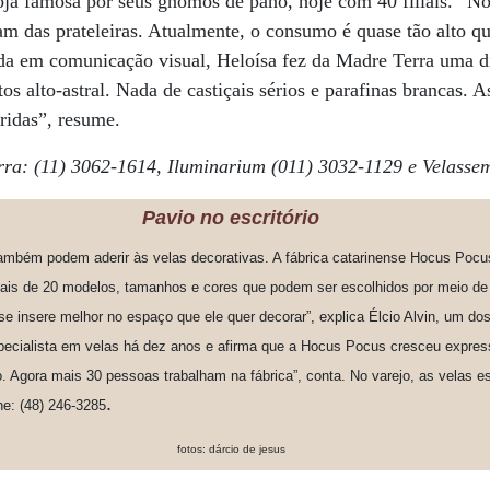
ja famosa por seus gnomos de pano, hoje com 40 filiais. “No 
am das prateleiras. Atualmente, o consumo é quase tão alto q
da em comunicação visual, Heloísa fez da Madre Terra uma di
s alto-astral. Nada de castiçais sérios e parafinas brancas. A
oridas”, resume.
ra: (11) 3062-1614, Iluminarium (011) 3032-1129 e Velasse
Pavio no escritório
também podem aderir às velas decorativas. A fábrica catarinense Hocus Pocu
ais de 20 modelos, tamanhos e cores que podem ser escolhidos por meio de
la se insere melhor no espaço que ele quer decorar”, explica Élcio Alvin, um d
pecialista em velas há dez anos e afirma que a Hocus Pocus cresceu expres
. Agora mais 30 pessoas trabalham na fábrica”, conta. No varejo, as velas e
.
ne: (48) 246-3285
fotos: dárcio de jesus