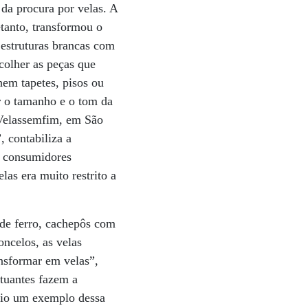
da procura por velas. A
etanto, transformou o
estruturas brancas com
colher as peças que
hem tapetes, pisos ou
er o tamanho e o tom da
a Velassemfim, em São
 contabiliza a
s consumidores
las era muito restrito a
 de ferro, cachepôs com
oncelos, as velas
nsformar em velas”,
utuantes fazem a
rio um exemplo dessa