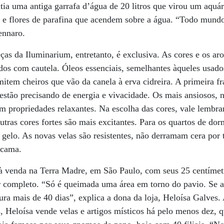
ia uma antiga garrafa d’água de 20 litros que virou um aquár
 e flores de parafina que acendem sobre a água. “Todo mundo
ennaro.
as da Iluminarium, entretanto, é exclusiva. As cores e os ar
dos com cautela. Óleos essenciais, semelhantes àqueles usado
item cheiros que vão da canela à erva cidreira. A primeira fr
 estão precisando de energia e vivacidade. Os mais ansiosos, 
em propriedades relaxantes. Na escolha das cores, vale lembra
utras cores fortes são mais excitantes. Para os quartos de do
 gelo. As novas velas são resistentes, não derramam cera por 
 cama.
à venda na Terra Madre, em São Paulo, com seus 25 centímet
r completo. “Só é queimada uma área em torno do pavio. Se a
dura mais de 40 dias”, explica a dona da loja, Heloísa Galves
, Heloísa vende velas e artigos místicos há pelo menos dez, 