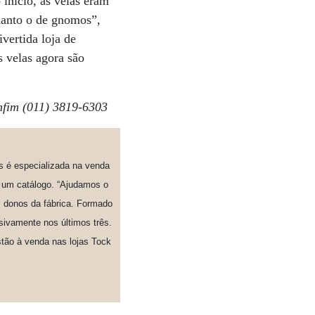
início, as velas eram
uanto o de gnomos”,
vertida loja de
s velas agora são
mfim (011) 3819-6303
s é especializada na venda
 um catálogo. “Ajudamos o
os donos da fábrica. Formado
sivamente nos últimos três.
stão à venda nas lojas Tock