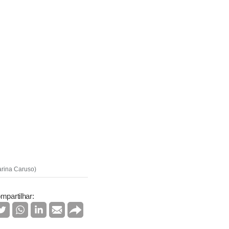
arina Caruso)
mpartilhar: