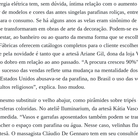
rgia elétrica tem, sem dúvida, íntima relação com o aumento 
de modelos e cores das antes singelas parafinas roliças, entr
ara o consumo. Se há alguns anos as velas eram sinônimo de 
 se transformaram em obras de arte da decoração. Podem-se es
estar, ao banheiro ou ao quarto da mesma forma que se escol
 Fábricas oferecem catálogos completos para o cliente escolh
se pela novidade é tanto que a artesã Ariane Gil, dona da loj
o dobro em relação ao ano passado. “A procura cresceu 90%”,
 o sucesso das vendas reflete uma mudança na mentalidade do
Estados Unidos abusava-se da parafina, no Brasil o uso das ve
ultos religiosos”, explica. Isso mudou.
esmo substituir o velho abajur, como pirâmides sobre tripés
esferas coloridas. No ateliê Iluminarium, da artesã Kátia Vasc
b medida. “Vasos e garrafas aposentados também podem se tra
ncher o espaço com parafina ou água. Nesse caso, velinhas fl
rtesã. O massagista Cláudio De Gennaro tem em seu consultó