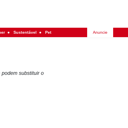
her
Sustentável
Pet
Anuncie
 podem substituir o