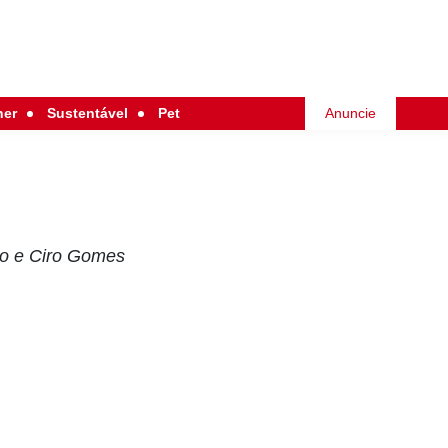
her
Sustentável
Pet
Anuncie
co e Ciro Gomes