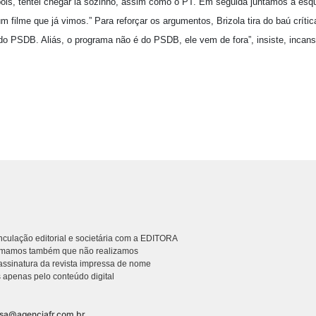
ois, tentei chegar lá sozinho, assim como o PT. Em seguida juntamos a es
m filme que já vimos.” Para reforçar os argumentos, Brizola tira do baú críti
o PSDB. Aliás, o programa não é do PSDB, ele vem de fora”, insiste, incans
culação editorial e societária com a EDITORA
rmamos também que não realizamos
ssinatura da revista impressa de nome
 apenas pelo conteúdo digital
nsa@agenciafr.com.br