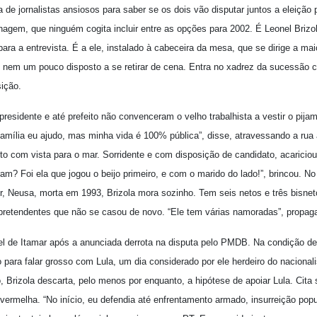
de jornalistas ansiosos para saber se os dois vão disputar juntos a eleição 
agem, que ninguém cogita incluir entre as opções para 2002. É Leonel Brizo
para a entrevista. É a ele, instalado à cabeceira da mesa, que se dirige a ma
 nem um pouco disposto a se retirar de cena. Entra no xadrez da sucessão c
ição.
presidente e até prefeito não convenceram o velho trabalhista a vestir o pija
mília eu ajudo, mas minha vida é 100% pública”, disse, atravessando a rua
 com vista para o mar. Sorridente e com disposição de candidato, acariciou
iram? Foi ela que jogou o beijo primeiro, e com o marido do lado!”, brincou. 
r, Neusa, morta em 1993, Brizola mora sozinho. Tem seis netos e três bisn
de pretendentes que não se casou de novo. “Ele tem várias namoradas”, propa
l de Itamar após a anunciada derrota na disputa pelo PMDB. Na condição de
o para falar grosso com Lula, um dia considerado por ele herdeiro do naciona
 Brizola descarta, pelo menos por enquanto, a hipótese de apoiar Lula. Cita s
ermelha. “No início, eu defendia até enfrentamento armado, insurreição popu