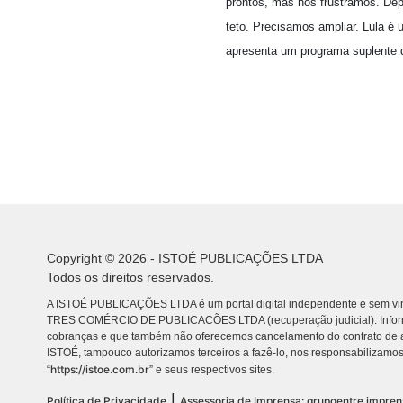
prontos, mas nos frustramos. Dep
teto. Precisamos ampliar. Lula é u
apresenta um programa suplente d
Copyright © 2026 - ISTOÉ PUBLICAÇÕES LTDA
Todos os direitos reservados.
A ISTOÉ PUBLICAÇÕES LTDA é um portal digital independente e sem vin
TRES COMÉRCIO DE PUBLICACÕES LTDA (recuperação judicial). Info
cobranças e que também não oferecemos cancelamento do contrato de a
ISTOÉ, tampouco autorizamos terceiros a fazê-lo, nos responsabilizamos
https://istoe.com.br
“
” e seus respectivos sites.
|
Política de Privacidade
Assessoria de Imprensa: grupoentre.impre