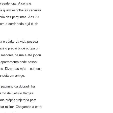
presidencial. A cena é
la quem escolhe as cadeiras
ioria das perguntas. Aos 79
om a corda toda e já é, de
ma e cuidar da vida pessoal.
 até o prédio onde ocupa um
 menores de rua e até jogou
No apartamento onde passou
etos. Dizem as más – ou boas
gandeia um amigo.
 padrinho da dobradinha
lismo de Getúlio Vargas.
ua própria trajetória para
lar-militar. Chegamos a estar