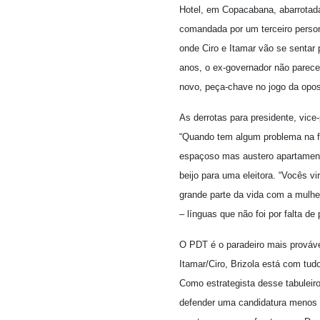
Hotel, em Copacabana, abarrotada 
comandada por um terceiro person
onde Ciro e Itamar vão se sentar 
anos, o ex-governador não parece
novo, peça-chave no jogo da opos
As derrotas para presidente, vice-
“Quando tem algum problema na fa
espaçoso mas austero apartamento
beijo para uma eleitora. “Vocês v
grande parte da vida com a mulhe
– línguas que não foi por falta 
O PDT é o paradeiro mais prováve
Itamar/Ciro, Brizola está com tud
Como estrategista desse tabuleiro,
defender uma candidatura menos v