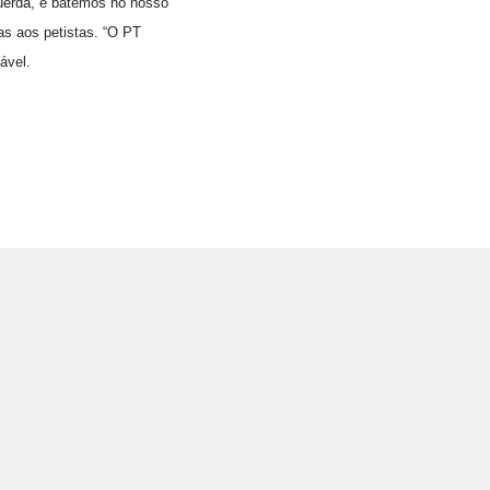
querda, e batemos no nosso
cas aos petistas. “O PT
ável.