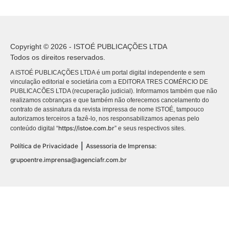
Copyright © 2026 - ISTOÉ PUBLICAÇÕES LTDA
Todos os direitos reservados.
A ISTOÉ PUBLICAÇÕES LTDA é um portal digital independente e sem
vinculação editorial e societária com a EDITORA TRES COMÉRCIO DE
PUBLICACÕES LTDA (recuperação judicial). Informamos também que não
realizamos cobranças e que também não oferecemos cancelamento do
contrato de assinatura da revista impressa de nome ISTOÉ, tampouco
autorizamos terceiros a fazê-lo, nos responsabilizamos apenas pelo
https://istoe.com.br
conteúdo digital “
” e seus respectivos sites.
|
Política de Privacidade
Assessoria de Imprensa:
grupoentre.imprensa@agenciafr.com.br