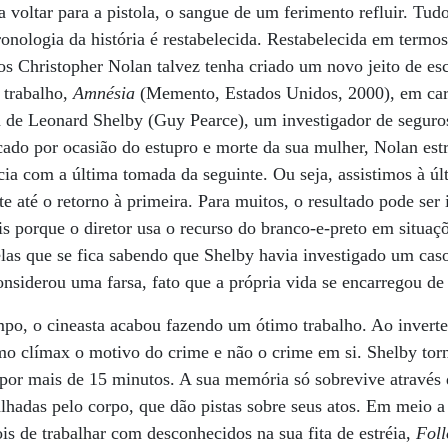
 voltar para a pistola, o sangue de um ferimento refluir. Tudo
cronologia da história é restabelecida. Restabelecida em termos
os Christopher Nolan talvez tenha criado um novo jeito de e
 trabalho,
Amnésia
(Memento, Estados Unidos, 2000), em cart
ga de Leonard Shelby (Guy Pearce), um investigador de seguro
ado por ocasião do estupro e morte da sua mulher, Nolan estr
cia com a última tomada da seguinte. Ou seja, assistimos à úl
e até o retorno à primeira. Para muitos, o resultado pode ser i
s porque o diretor usa o recurso do branco-e-preto em situaç
las que se fica sabendo que Shelby havia investigado um cas
onsiderou uma farsa, fato que a própria vida se encarregou de
mpo, o cineasta acabou fazendo um ótimo trabalho. Ao inverte
mo clímax o motivo do crime e não o crime em si. Shelby torn
 por mais de 15 minutos. A sua memória só sobrevive através 
alhadas pelo corpo, que dão pistas sobre seus atos. Em meio a 
 de trabalhar com desconhecidos na sua fita de estréia,
Fol