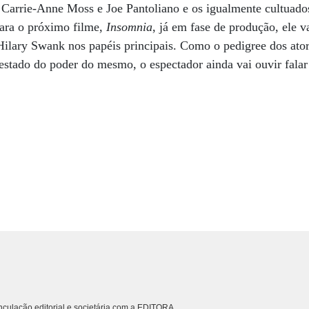
o Carrie-Anne Moss e Joe Pantoliano e os igualmente cultua
ara o próximo filme,
Insomnia
, já em fase de produção, ele 
Hilary Swank nos papéis principais. Como o pedigree dos ato
testado do poder do mesmo, o espectador ainda vai ouvir fala
culação editorial e societária com a EDITORA