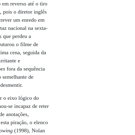
 em reverso até o tiro
, pois o diretor inglês
screver um enredo em
az nacional na sexta-
s que perdeu a
uturou o filme de
tima cena, seguida da
rritante e
ões fora da sequência
o semelhante de
 desmentir.
r o eixo lógico do
ou-se incapaz de reter
de anotações,
esta piração, o elenco
lowing
(1998), Nolan