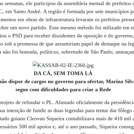
uas semanas, ele participou da assembleia mensal de prefeitos
, em Santo André. A região é formada por sete municípios pa
imentos em obras de infraestrutura levaram os prefeitos presen
sobre um novo partido. Esse mesmo método foi utilizado em 
ou o PSD para receber dissidentes da oposição e do governo,
ido sob a promessa de que assumiriam papel de destaque na l
 não foi honrada, políticos, sobretudo de São Paulo, ameaçam
DA CÁ, SEM TOMA LÁ
ão dispor de cargos no governo para ofertar, Marina Silv
segue com dificuldades para criar a Rede
projeto de refundar o PL. Afastado oficialmente da presidên
ua intenção de fundir as duas legendas para tentar dar fôlego
ado goiano Cleovan Siqueira contabilizava mais de 410 mil a
cessários 500 mil apoios e, até o ano passado, Siqueira conse