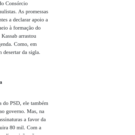
 do Consórcio
ulistas. As promessas
tes a declarar apoio a
meio à formação do
 Kassab arrastou
egenda. Como, em
 desertar da sigla.
a
cia do PSD, ele também
 ao governo. Mas, na
ssinaturas a favor da
guira 80 mil. Com a