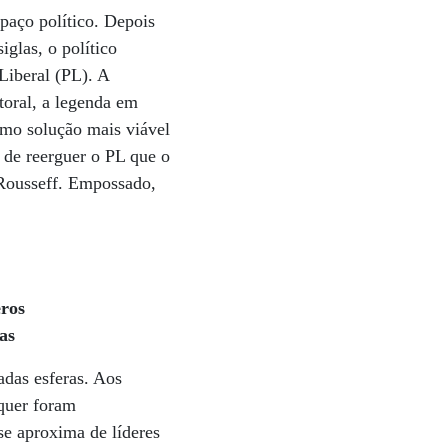
paço político. Depois
glas, o político
 Liberal (PL). A
toral, a legenda em
omo solução mais viável
 de reerguer o PL que o
 Rousseff. Empossado,
eros
as
adas esferas. Aos
equer foram
se aproxima de líderes