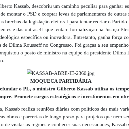
lberto Kassab, descobriu um caminho peculiar para ganhar es
 de montar o PSD e cooptar levas de parlamentares de outras si
s brechas da legislação eleitoral para tentar recriar o Partido
tentes e das outras 41 que tentam formalização na Justiça Elei
ideológica específica ou inovadora. Entretanto, ganha força c
da de Dilma Rousseff no Congresso. Foi graças a seu empenho
onquistou o posto de ministro na equipe da presidente Dilma
ço.
MOQUECA PARTIDÁRIA
efundar o PL, o ministro Gilberto Kassab utiliza os temp
mpre. Promete cargos estratégicos e investimentos em obr
, Kassab realiza reuniões diárias com políticos das mais vari
vas obras e parcerias de longo prazo para projetos que nem s
to de visitar as regiões e conhecer suas necessidades, Kassab 