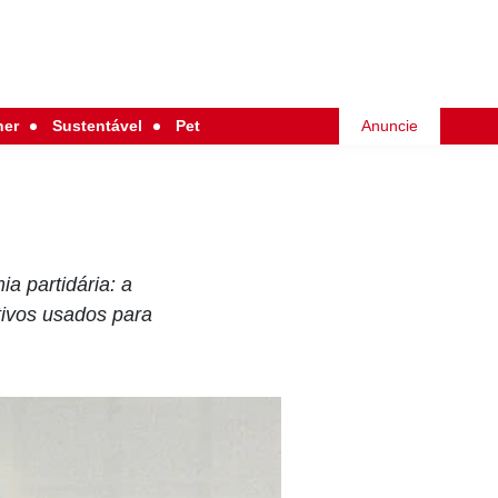
her
Sustentável
Pet
Anuncie
a partidária: a
tivos usados para