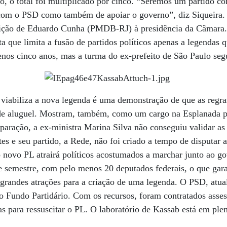
o, o total foi multiplicado por cinco. “Seremos um partido c
com o PSD como também de apoiar o governo”, diz Siqueira.
leição de Eduardo Cunha (PMDB-RJ) à presidência da Câmara.
a que limita a fusão de partidos políticos apenas a legendas 
nos cinco anos, mas a turma do ex-prefeito de São Paulo segu
iabiliza a nova legenda é uma demonstração de que as regras
 de aluguel. Mostram, também, como um cargo na Esplanada p
mparação, a ex-ministra Marina Silva não conseguiu validar as
tes e seu partido, a Rede, não foi criado a tempo de disputar
o novo PL atrairá políticos acostumados a marchar junto ao g
ste semestre, com pelo menos 20 deputados federais, o que ga
 grandes atrações para a criação de uma legenda. O PSD, atual
 Fundo Partidário. Com os recursos, foram contratados asses
as para ressuscitar o PL. O laboratório de Kassab está em ple