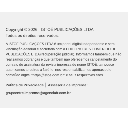
Copyright © 2026 - ISTOÉ PUBLICAÇÕES LTDA
Todos os direitos reservados.
A ISTOÉ PUBLICAÇÕES LTDA é um portal digital independente e sem
vinculação editorial e societária com a EDITORA TRES COMÉRCIO DE
PUBLICACÕES LTDA (recuperação judicial). Informamos também que não
realizamos cobranças e que também não oferecemos cancelamento do
contrato de assinatura da revista impressa de nome ISTOÉ, tampouco
autorizamos terceiros a fazê-lo, nos responsabilizamos apenas pelo
https://istoe.com.br
conteúdo digital “
” e seus respectivos sites.
|
Política de Privacidade
Assessoria de Imprensa:
grupoentre.imprensa@agenciafr.com.br