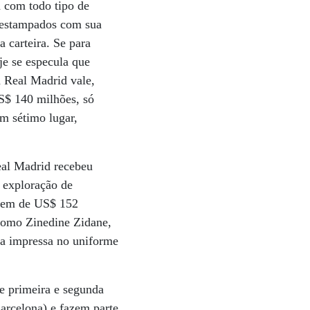
a com todo tipo de
s estampados com sua
a carteira. Se para
e se especula que
 Real Madrid vale,
S$ 140 milhões, só
m sétimo lugar,
eal Madrid recebeu
a exploração de
omem de US$ 152
 como Zinedine Zidane,
ca impressa no uniforme
e primeira e segunda
arcelona) e fazem parte