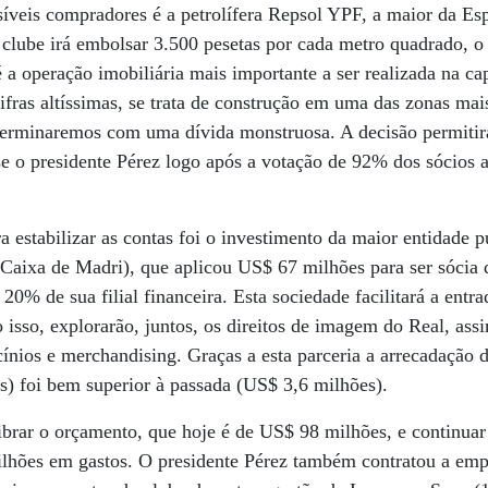
íveis compradores é a petrolífera Repsol YPF, a maior da Es
 clube irá embolsar 3.500 pesetas por cada metro quadrado,
a operação imobiliária mais importante a ser realizada na ca
fras altíssimas, se trata de construção em uma das zonas mai
Terminaremos com uma dívida monstruosa. A decisão permitirá
e o presidente Pérez logo após a votação de 92% dos sócios 
 estabilizar as contas foi o investimento da maior entidade p
(Caixa de Madri), que aplicou US$ 67 milhões para ser sócia
 20% de sua filial financeira. Esta sociedade facilitará a entr
 isso, explorarão, juntos, os direitos de imagem do Real, assi
ocínios e merchandising. Graças a esta parceria a arrecadação 
) foi bem superior à passada (US$ 3,6 milhões).
librar o orçamento, que hoje é de US$ 98 milhões, e continuar
ilhões em gastos. O presidente Pérez também contratou a em