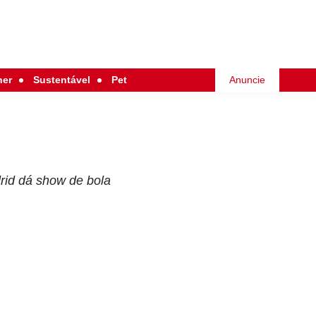
her
Sustentável
Pet
Anuncie
drid dá show de bola