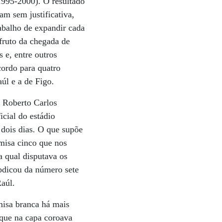
1995-2000). O resultado
am sem justificativa,
rabalho de expandir cada
fruto da chegada de
 e, entre outros
ordo para quatro
úl e a de Figo.
 Roberto Carlos
icial do estádio
dois dias. O que supõe
amisa cinco que nos
a qual disputava os
abdicou da número sete
Raúl.
misa branca há mais
 que na capa coroava