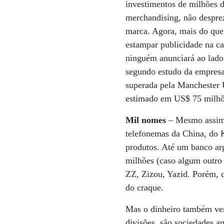
investimentos de milhões d
merchandising, não despre
marca. Agora, mais do que n
estampar publicidade na c
ninguém anunciará ao lado
segundo estudo da empresa
superada pela Manchester 
estimado em US$ 75 milhõ
Mil nomes
– Mesmo assim 
telefonemas da China, do K
produtos. Até um banco ar
milhões (caso algum outro
ZZ, Zizou, Yazid. Porém, 
do craque.
Mas o dinheiro também vem
divisões, são sociedades a