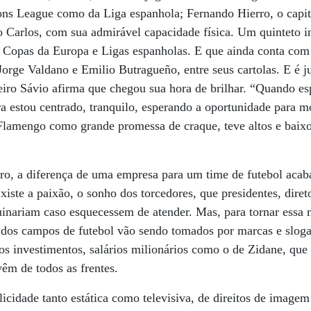
ions League como da Liga espanhola; Fernando Hierro, o capi
to Carlos, com sua admirável capacidade física. Um quinteto i
Copas da Europa e Ligas espanholas. E que ainda conta com 
orge Valdano e Emilio Butragueño, entre seus cartolas. E é ju
leiro Sávio afirma que chegou sua hora de brilhar. “Quando e
ra estou centrado, tranquilo, esperando a oportunidade para m
 Flamengo como grande promessa de craque, teve altos e baix
iro, a diferença de uma empresa para um time de futebol acab
Existe a paixão, o sonho dos torcedores, que presidentes, diret
uinariam caso esquecessem de atender. Mas, para tornar essa 
s dos campos de futebol vão sendo tomados por marcas e sloga
tros investimentos, salários milionários como o de Zidane, qu
êm de todos as frentes.
licidade tanto estática como televisiva, de direitos de imagem