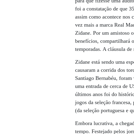
para que fizesse uma audit
foi a constatação de que 3
assim como acontece nos cl
vez mais a marca Real Madr
Zidane. Por um amistoso o
benefícios, compartilhará
temporadas. A cláusula de 
Zidane está sendo uma esp
causaram a corrida dos torc
Santiago Bernabéu, foram 
uma entrada de cerca de US
últimos anos foi do histór
jogos da seleção francesa,
(da seleção portuguesa e q
Embora lucrativa, a chega
tempo. Festejado pelos jo