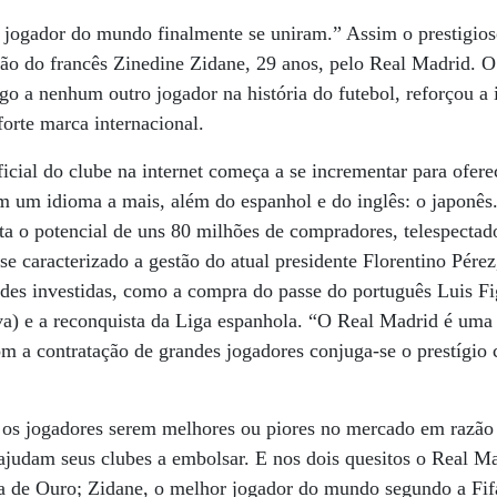
 jogador do mundo finalmente se uniram.” Assim o prestigios
ção do francês Zinedine Zidane, 29 anos, pelo Real Madrid. O
go a nenhum outro jogador na história do futebol, reforçou a
orte marca internacional.
icial do clube na internet começa a se incrementar para ofere
m um idioma a mais, além do espanhol e do inglês: o japonês
a o potencial de uns 80 milhões de compradores, telespectado
 se caracterizado a gestão do atual presidente Florentino Pér
ndes investidas, como a compra do passe do português Luis F
va) e a reconquista da Liga espanhola. “O Real Madrid é uma
m a contratação de grandes jogadores conjuga-se o prestígio
e os jogadores serem melhores ou piores no mercado em razão
ajudam seus clubes a embolsar. E nos dois quesitos o Real M
la de Ouro; Zidane, o melhor jogador do mundo segundo a Fif