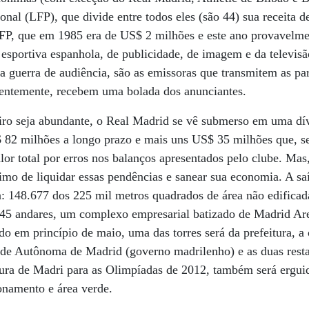
onal (LFP), que divide entre todos eles (são 44) sua receita 
LFP, que em 1985 era de US$ 2 milhões e este ano provavelm
 esportiva espanhola, de publicidade, de imagem e da televis
a guerra de audiência, são as emissoras que transmitem as pa
uentemente, recebem uma bolada dos anunciantes.
iro seja abundante, o Real Madrid se vê submerso em uma dí
$ 82 milhões a longo prazo e mais uns US$ 35 milhões que, s
lor total por erros nos balanços apresentados pelo clube. Mas
imo de liquidar essas pendências e sanear sua economia. A saí
: 148.677 dos 225 mil metros quadrados de área não edificad
é 45 andares, um complexo empresarial batizado de Madrid A
o em princípio de maio, uma das torres será da prefeitura, a o
e Autônoma de Madrid (governo madrilenho) e as duas restan
tura de Madri para as Olimpíadas de 2012, também será ergui
onamento e área verde.