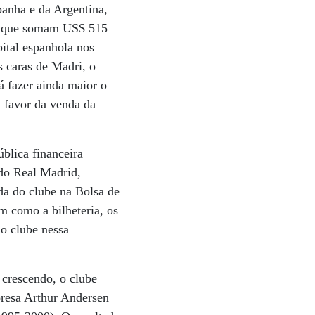
panha e da Argentina,
 o que somam US$ 515
pital espanhola nos
s caras de Madri, o
 fazer ainda maior o
a favor da venda da
ública financeira
 do Real Madrid,
ada do clube na Bolsa de
m como a bilheteria, os
do clube nessa
 crescendo, o clube
presa Arthur Andersen