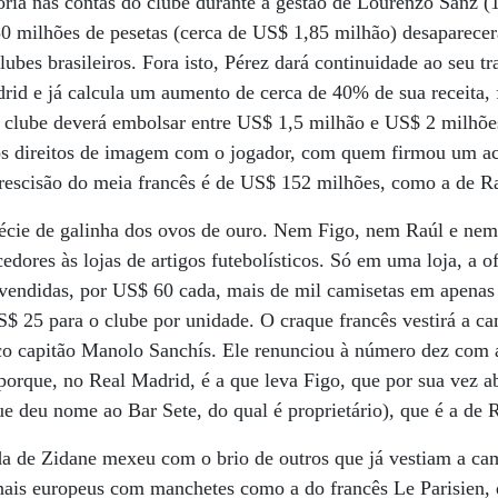
oria nas contas do clube durante a gestão de Lourenzo Sanz (
50 milhões de pesetas (cerca de US$ 1,85 milhão) desaparecer
ubes brasileiros. Fora isto, Pérez dará continuidade ao seu t
id e já calcula um aumento de cerca de 40% de sua receita, 
 clube deverá embolsar entre US$ 1,5 milhão e US$ 2 milhões
 os direitos de imagem com o jogador, com quem firmou um ac
rescisão do meia francês é de US$ 152 milhões, como a de Ra
écie de galinha dos ovos de ouro. Nem Figo, nem Raúl e nem
edores às lojas de artigos futebolísticos. Só em uma loja, a of
vendidas, por US$ 60 cada, mais de mil camisetas em apenas 
$ 25 para o clube por unidade. O craque francês vestirá a c
ico capitão Manolo Sanchís. Ele renunciou à número dez com 
 porque, no Real Madrid, é a que leva Figo, que por sua vez 
ue deu nome ao Bar Sete, do qual é proprietário), que é a de 
da de Zidane mexeu com o brio de outros que já vestiam a ca
rnais europeus com manchetes como a do francês Le Parisien,