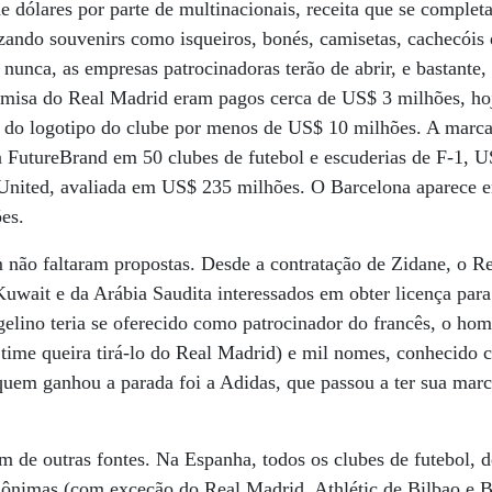
e dólares por parte de multinacionais, receita que se complet
zando souvenirs como isqueiros, bonés, camisetas, cachecói
unca, as empresas patrocinadoras terão de abrir, e bastante, 
amisa do Real Madrid eram pagos cerca de US$ 3 milhões, hoj
 do logotipo do clube por menos de US$ 10 milhões. A marca
 FutureBrand em 50 clubes de futebol e escuderias de F-1, U
United, avaliada em US$ 235 milhões. O Barcelona aparece e
es.
não faltaram propostas. Desde a contratação de Zidane, o R
uwait e da Arábia Saudita interessados em obter licença par
gelino teria se oferecido como patrocinador do francês, o h
 time queira tirá-lo do Real Madrid) e mil nomes, conhecido
quem ganhou a parada foi a Adidas, que passou a ter sua mar
 de outras fontes. Na Espanha, todos os clubes de futebol, d
nônimas (com exceção do Real Madrid, Athlétic de Bilbao e B