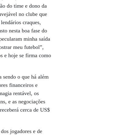
tão do time e dono da
nvejável no clube que
lendários craques,
sto nesta boa fase do
specularam minha saída
ostrar meu futebol”,
os e hoje se firma como
a sendo o que há além
ores financeiros e
magia rentável, os
ns, e as negociações
e receberá cerca de US$
 dos jogadores e de