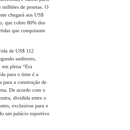
de milhões de pesetas. O
ente chegará aos US$
ão, que cobre 80% dos
rtidas que conquistam
vida de US$ 112
egundo auditores,
, em plena “Era
da para o time é a
a para a construção de
rena. De acordo com o
utra, dividida entre o
tes, exclusivas para o
do um palácio esportivo