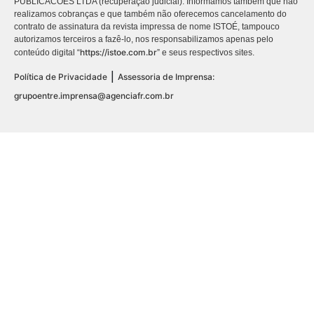
PUBLICACÕES LTDA (recuperação judicial). Informamos também que não
realizamos cobranças e que também não oferecemos cancelamento do
contrato de assinatura da revista impressa de nome ISTOÉ, tampouco
autorizamos terceiros a fazê-lo, nos responsabilizamos apenas pelo
https://istoe.com.br
conteúdo digital “
” e seus respectivos sites.
|
Política de Privacidade
Assessoria de Imprensa:
grupoentre.imprensa@agenciafr.com.br