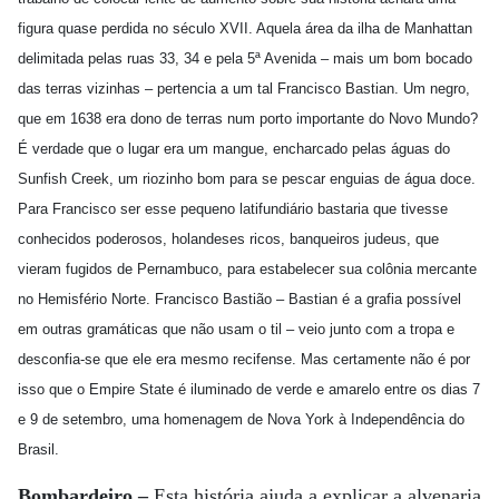
figura quase perdida no século XVII. Aquela área da ilha de Manhattan
delimitada pelas ruas 33, 34 e pela 5ª Avenida – mais um bom bocado
das terras vizinhas – pertencia a um tal Francisco Bastian. Um negro,
que em 1638 era dono de terras num porto importante do Novo Mundo?
É verdade que o lugar era um mangue, encharcado pelas águas do
Sunfish Creek, um riozinho bom para se pescar enguias de água doce.
Para Francisco ser esse pequeno latifundiário bastaria que tivesse
conhecidos poderosos, holandeses ricos, banqueiros judeus, que
vieram fugidos de Pernambuco, para estabelecer sua colônia mercante
no Hemisfério Norte. Francisco Bastião – Bastian é a grafia possível
em outras gramáticas que não usam o til – veio junto com a tropa e
desconfia-se que ele era mesmo recifense. Mas certamente não é por
isso que o Empire State é iluminado de verde e amarelo entre os dias 7
e 9 de setembro, uma homenagem de Nova York à Independência do
Brasil.
Bombardeiro –
Esta história ajuda a explicar a alvenaria