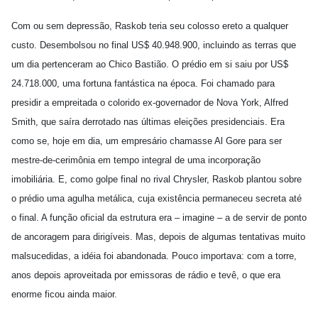
Com ou sem depressão, Raskob teria seu colosso ereto a qualquer
custo. Desembolsou no final US$ 40.948.900, incluindo as terras que
um dia pertenceram ao Chico Bastião. O prédio em si saiu por US$
24.718.000, uma fortuna fantástica na época. Foi chamado para
presidir a empreitada o colorido ex-governador de Nova York, Alfred
Smith, que saíra derrotado nas últimas eleições presidenciais. Era
como se, hoje em dia, um empresário chamasse Al Gore para ser
mestre-de-cerimônia em tempo integral de uma incorporação
imobiliária. E, como golpe final no rival Chrysler, Raskob plantou sobre
o prédio uma agulha metálica, cuja existência permaneceu secreta até
o final. A função oficial da estrutura era – imagine – a de servir de ponto
de ancoragem para dirigíveis. Mas, depois de algumas tentativas muito
malsucedidas, a idéia foi abandonada. Pouco importava: com a torre,
anos depois aproveitada por emissoras de rádio e tevê, o que era
enorme ficou ainda maior.