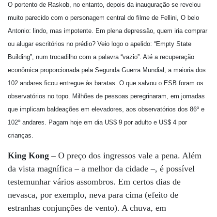
O portento de Raskob, no entanto, depois da inauguração se revelou
muito parecido com o personagem central do filme de Fellini, O belo
Antonio: lindo, mas impotente. Em plena depressão, quem iria comprar
ou alugar escritórios no prédio? Veio logo o apelido: “Empty State
Building”, num trocadilho com a palavra “vazio”. Até a recuperação
econômica proporcionada pela Segunda Guerra Mundial, a maioria dos
102 andares ficou entregue às baratas. O que salvou o ESB foram os
observatórios no topo. Milhões de pessoas peregrinaram, em jornadas
que implicam baldeações em elevadores, aos observatórios dos 86º e
102º andares. Pagam hoje em dia US$ 9 por adulto e US$ 4 por
crianças.
King Kong –
O preço dos ingressos vale a pena. Além
da vista magnífica – a melhor da cidade –, é possível
testemunhar vários assombros. Em certos dias de
nevasca, por exemplo, neva para cima (efeito de
estranhas conjunções de vento). A chuva, em