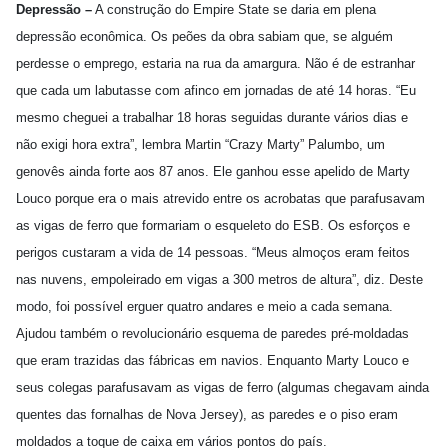
Depressão –
A construção do Empire State se daria em plena
depressão econômica. Os peões da obra sabiam que, se alguém
perdesse o emprego, estaria na rua da amargura. Não é de estranhar
que cada um labutasse com afinco em jornadas de até 14 horas. “Eu
mesmo cheguei a trabalhar 18 horas seguidas durante vários dias e
não exigi hora extra”, lembra Martin “Crazy Marty” Palumbo, um
genovês ainda forte aos 87 anos. Ele ganhou esse apelido de Marty
Louco porque era o mais atrevido entre os acrobatas que parafusavam
as vigas de ferro que formariam o esqueleto do ESB. Os esforços e
perigos custaram a vida de 14 pessoas. “Meus almoços eram feitos
nas nuvens, empoleirado em vigas a 300 metros de altura”, diz. Deste
modo, foi possível erguer quatro andares e meio a cada semana.
Ajudou também o revolucionário esquema de paredes pré-moldadas
que eram trazidas das fábricas em navios. Enquanto Marty Louco e
seus colegas parafusavam as vigas de ferro (algumas chegavam ainda
quentes das fornalhas de Nova Jersey), as paredes e o piso eram
moldados a toque de caixa em vários pontos do país.