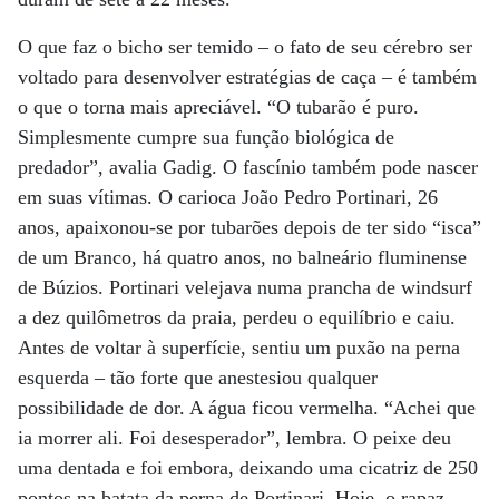
O que faz o bicho ser temido – o fato de seu cérebro ser
voltado para desenvolver estratégias de caça – é também
o que o torna mais apreciável. “O tubarão é puro.
Simplesmente cumpre sua função biológica de
predador”, avalia Gadig. O fascínio também pode nascer
em suas vítimas. O carioca João Pedro Portinari, 26
anos, apaixonou-se por tubarões depois de ter sido “isca”
de um Branco, há quatro anos, no balneário fluminense
de Búzios. Portinari velejava numa prancha de windsurf
a dez quilômetros da praia, perdeu o equilíbrio e caiu.
Antes de voltar à superfície, sentiu um puxão na perna
esquerda – tão forte que anestesiou qualquer
possibilidade de dor. A água ficou vermelha. “Achei que
ia morrer ali. Foi desesperador”, lembra. O peixe deu
uma dentada e foi embora, deixando uma cicatriz de 250
pontos na batata da perna de Portinari. Hoje, o rapaz