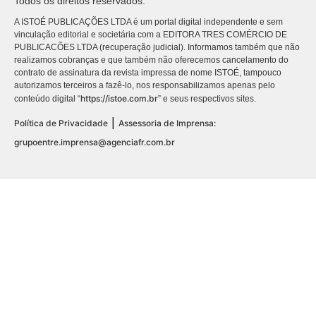
Todos os direitos reservados.
A ISTOÉ PUBLICAÇÕES LTDA é um portal digital independente e sem
vinculação editorial e societária com a EDITORA TRES COMÉRCIO DE
PUBLICACÕES LTDA (recuperação judicial). Informamos também que não
realizamos cobranças e que também não oferecemos cancelamento do
contrato de assinatura da revista impressa de nome ISTOÉ, tampouco
autorizamos terceiros a fazê-lo, nos responsabilizamos apenas pelo
https://istoe.com.br
conteúdo digital “
” e seus respectivos sites.
|
Política de Privacidade
Assessoria de Imprensa:
grupoentre.imprensa@agenciafr.com.br