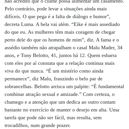
não acredito que o ciúme possa alimentar um casamento.
Pelo contrário, pode levar a situações ainda mais
difíceis. O que pega é a falta de diálogo e humor”,
decreta Luma. A bela vai além. “Eike é mais assediado
do que eu. As mulheres têm mais coragem de chegar
perto dele do que os homens de mim”, diz. A fama e o
assédio também não atrapalham o casal Malu Mader, 34
anos, e Tony Belotto, 41, juntos há 12. Quem esbarra
com eles por aí constata que a relação continua mais
viva do que nunca. “É um mistério como ainda
permanece”, diz Malu, franzindo o belo par de
sobrancelhas. Belotto arrisca um palpite: “É fundamental
combinar atração sexual e amizade.” Com certeza, o
chamego e a atenção que um dedica ao outro contam
bastante no exercício de manter o desejo em alta. Uma
tarefa que pode não ser fácil, mas resulta, sem
trocadilhos, num grande prazer.