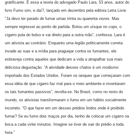
gratificante. É essa a teoria do advogado Paulo Lara, 53 anos, autor do
livro Fumo sim, e daí?, lançado em dezembro pela editora Letra Livre.
“Já devo ter parado de fumar umas trinta ou quarenta vezes. Mas
sempre regressei ao ponto de partida. Botou um uísque no copo, o
cigarro pula do bolso e vai direto para a outra mão”, confessa. Lara é
um ativista ao contrário. Enquanto uma legião politicamente correta
invade as ruas e a mídia para praguejar contra os fumantes, ele
esbraveja contra aqueles que dedicam a vida a atrapalhar sua mais
deliciosa degustação. “A atividade desses chatos é um modismo
importado dos Estados Unidos. Foram os ianques que começaram com
essa idéia de que cigarro faz mal para o meio ambiente e inventaram
os tais fumantes passivos”, revolta-se. No Brasil, como no resto do
mundo, os ativistas transformaram o fumo em um hábito socialmente
incorreto. “O que fazer em um desses prédios lindos onde é proibido
fumar? Se eu fumo dois maços por dia, tenho de colocar um cigarro na
boca a cada vinte minutos. Imagine se tiver de sair do prédio a toda
hora.”