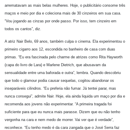
arrematavam as mais belas mulheres. Hoje, o publicitário consome três
maços e meio por dia e coleciona mais de 30 cinzeiros em sua casa.
“Vou jogando as cinzas por onde passo. Por isso, tem cinzeiro em
todos os cantos”, diz.
A atriz Nair Belo, 69 anos, também culpa o cinema. Ela experimentou o
primeiro cigarro aos 12, escondida no banheiro de casa com duas
primas. “Eu era fascinada pelo charme de atrizes como Rita Hayworth
(capa do livro de Lara) e Marlene Dietrich, que abusavam da
sensualidade entre uma baforada e outra”, lembra. Quando descobriu
que todo o glamour podia causar sequelas, cogitou abandonar os
inseparáveis cilindros. “Eu preferia não fumar. Já tentei parar, mas
nunca consegui”, admite Nair. Hoje, ela ainda liquida um maço por dia e
recomenda aos jovens não experimentar. “A primeira tragada foi
suficiente para que eu nunca mais parasse. Dizem que eu não tenho
vergonha na cara e nem medo de morrer. Vai ver que é verdade”,
reconhece. “Eu tenho medo é da cara zangada que o José Serra faz