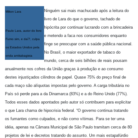
Ninguém sai mais machucado após a leitura do
Milton Lara
livro de Lara do que o governo, tachado de
hipócrita por continuar lucrando com a brincadeira
Paulo Lara, autor do livro
e metendo a faca nos consumidores enquanto
Fumo sim, e daí?, culpa
finge se preocupar com a saúde pública nacional.
os Estados Unidos pela
No Brasil, o maior exportador de tabaco do
onda antitabagista
mundo, cerca de seis bilhões de reais pousam
anualmente nos cofres da União graças à produção e ao consumo
destes injustiçados cilindros de papel. Quase 75% do preço final de
cada maço são alíquotas impostas pelo governo. A carga tributária no
País só perde para a da Dinamarca (83%) e a do Reino Unido (77%).
Todos esses dados apontados pelo autor só contribuem para explicitar
o que Lara chama de hipocrisia federal. “O governo continua tratando
os fumantes como culpados, e não como vítimas. Para se ter uma
idéia, apenas na Câmara Municipal de São Paulo tramitam cerca de 80
projetos de lei e decretos tratando do assunto. Um mais estapafúrdio