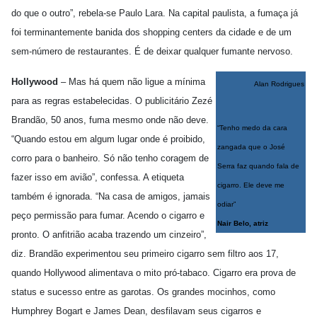
do que o outro”, rebela-se Paulo Lara. Na capital paulista, a fumaça já
foi terminantemente banida dos shopping centers da cidade e de um
sem-número de restaurantes. É de deixar qualquer fumante nervoso.
Hollywood
– Mas há quem não ligue a mínima
Alan Rodrigues
para as regras estabelecidas. O publicitário Zezé
Brandão, 50 anos, fuma mesmo onde não deve.
“Tenho medo da cara
“Quando estou em algum lugar onde é proibido,
zangada que o José
corro para o banheiro. Só não tenho coragem de
Serra faz quando fala de
fazer isso em avião”, confessa. A etiqueta
cigarro. Ele deve me
também é ignorada. “Na casa de amigos, jamais
odiar”
peço permissão para fumar. Acendo o cigarro e
Nair Belo, atriz
pronto. O anfitrião acaba trazendo um cinzeiro”,
diz. Brandão experimentou seu primeiro cigarro sem filtro aos 17,
quando Hollywood alimentava o mito pró-tabaco. Cigarro era prova de
status e sucesso entre as garotas. Os grandes mocinhos, como
Humphrey Bogart e James Dean, desfilavam seus cigarros e