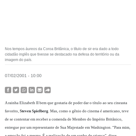
Nos tempos áureos da Coroa Britânica, o título de sir era dado a todo
cidadão inglês que tivesse se destacado na defesa do território ou da
imagem do país.
07/02/2001 - 10:00
A rainha Elizabeth II bem que gostaria de poder dar o título ao seu cineasta
favorito,
Steven Spielberg
. Mas, como o gênio do cinema é americano, teve
de se contentar em receber a comenda de Membro do Império Britânico,
entregue por um representante de Sua Majestade em Washington. “Para mim,
a emoção foi a mesma. É a realização de um sonho de criança”, disse