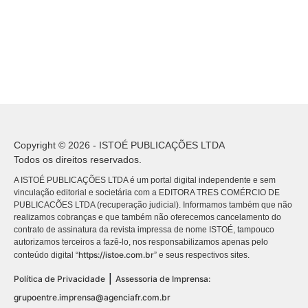
Copyright © 2026 - ISTOÉ PUBLICAÇÕES LTDA
Todos os direitos reservados.
A ISTOÉ PUBLICAÇÕES LTDA é um portal digital independente e sem
vinculação editorial e societária com a EDITORA TRES COMÉRCIO DE
PUBLICACÕES LTDA (recuperação judicial). Informamos também que não
realizamos cobranças e que também não oferecemos cancelamento do
contrato de assinatura da revista impressa de nome ISTOÉ, tampouco
autorizamos terceiros a fazê-lo, nos responsabilizamos apenas pelo
https://istoe.com.br
conteúdo digital “
” e seus respectivos sites.
|
Política de Privacidade
Assessoria de Imprensa:
grupoentre.imprensa@agenciafr.com.br