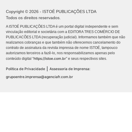
Copyright © 2026 - ISTOÉ PUBLICAÇÕES LTDA
Todos os direitos reservados.
A ISTOÉ PUBLICAÇÕES LTDA é um portal digital independente e sem
vinculação editorial e societária com a EDITORA TRES COMÉRCIO DE
PUBLICACÕES LTDA (recuperação judicial). Informamos também que não
realizamos cobranças e que também não oferecemos cancelamento do
contrato de assinatura da revista impressa de nome ISTOÉ, tampouco
autorizamos terceiros a fazê-lo, nos responsabilizamos apenas pelo
https://istoe.com.br
conteúdo digital “
” e seus respectivos sites.
|
Política de Privacidade
Assessoria de Imprensa:
grupoentre.imprensa@agenciafr.com.br