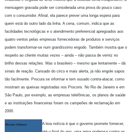
mensagem gravada pode ser considerada uma prova do pouco caso
com o consumidor. Afinal, ela parece prever uma longa espera para
quem está do outro lado da linha. A cena, comum, indica que as
facilidades tecnológicas e o atendimento preferencial apregoados aos
quatro ventos pelas empresas fornecedoras de produtos e serviços
podem transformar-se num grandíssimo engodo. Também mostra que o
respeito ao cliente muitas vezes – ainda – não passa de verniz no
brilho dessas relações. Mas o brasileiro – mesmo que lentamente – dá
sinais de reação. Cansado do circo e mais alerta, já não engole sapos
tão facilmente. Procura se informar e tem ousado contra-atacar, como
mostram as queixas registradas nos Procons. No Rio de Janeiro e em
São Paulo, por exemplo, as empresas telefônicas, os planos de saúde
e as instituições financeiras foram os campeões de reclamação em
2000.
A boa notícia é que o governo promete fornecer,
Renato Velasco
até o final do ano, uma arma poderosa contra os