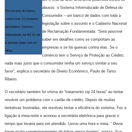
abusos: o Sistema Informatizado de Defesa do
Por um erro do banco,
Consumidor – um banco de dados com toda a
Lopes teve 12 cheques
legislação sobre o assunto e o Cadastro Nacional
devolvidos. Ganhou
de Reclamação Fundamentada. “Será possível
indenização de R$ 15 mil
saber em detalhes como se comportam as
e planeja viajar com os
empresas e se há queixas contra elas. Se o
filhos
comércio tem o Serviço de Proteção ao Crédito,
nada mais justo que o consumidor tenha um serviço similar a seu
favor”, explica o secretário de Direito Econômico, Paulo de Tarso
Ribeiro.
O secretário também foi vítima do “tratamento vip 24 horas” ao tentar
resolver um problema com o cartão de crédito. Depois de muitas
tentativas frustradas, ele resolveu testar a eficiência do sistema. Fez a
ligação à meia-noite e acionou a secretária eletrônica para gravar o
tempo que levaria para ser atendido. Levou uma hora e meia. “ Devia
haver muito congestionamento de linhas nesse horário”, ironiza. Sua