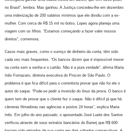
no Brasil”, lembra. Mas ganhou. A Justiça concedeu-lhe em dezembro
uma indenização de 200 salários mínimos que ele dividiu com a ex-
mulher. Com cerca de R$ 15 mil no bolso, Lopes agora planeja uma
viagem com os filhos. “Estamos começando a fazer valer nossos
direitos”, comemora.
Casos mais graves, como o sumiço de dinheiro da conta, têm sido
cada vez mais frequentes. “Os bancos dizem que é impossível mexer
na conta sem a senha e o cartão. Não é a pura verdade”, afirma Maria
Inês Fornazaro, diretora executiva do Procon de São Paulo. O
problema é que fica difícil para o correntista provar que não foi ele o
autor do saque. “Pode-se pedir a inversão do ônus da prova. O banco é
quem tem de provar que o cliente fez o saque. Não é difícil já que há
câmeras filmadoras nas agências e postos 24 horas”, explica Maria
Inês. Em julho do ano passado, o aposentado José Luete dos Santos
verificou através de seus extratos bancários do Banerj que R$ 600
haviam sido retirados de sua conta em dois sábados consecutivos. A