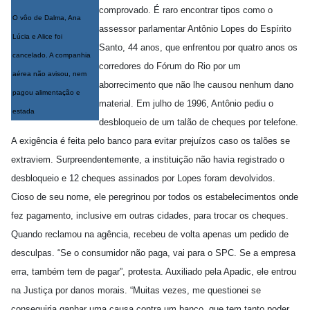
comprovado. É raro encontrar tipos como o
O vôo de Dalma, Ana
assessor parlamentar Antônio Lopes do Espírito
Lúcia e Alice foi
Santo, 44 anos, que enfrentou por quatro anos os
cancelado. A companhia
corredores do Fórum do Rio por um
aérea não avisou, nem
aborrecimento que não lhe causou nenhum dano
pagou alimentação e
material. Em julho de 1996, Antônio pediu o
estada
desbloqueio de um talão de cheques por telefone.
A exigência é feita pelo banco para evitar prejuízos caso os talões se
extraviem. Surpreendentemente, a instituição não havia registrado o
desbloqueio e 12 cheques assinados por Lopes foram devolvidos.
Cioso de seu nome, ele peregrinou por todos os estabelecimentos onde
fez pagamento, inclusive em outras cidades, para trocar os cheques.
Quando reclamou na agência, recebeu de volta apenas um pedido de
desculpas. “Se o consumidor não paga, vai para o SPC. Se a empresa
erra, também tem de pagar”, protesta. Auxiliado pela Apadic, ele entrou
na Justiça por danos morais. “Muitas vezes, me questionei se
conseguiria ganhar uma causa contra um banco, que tem tanto poder