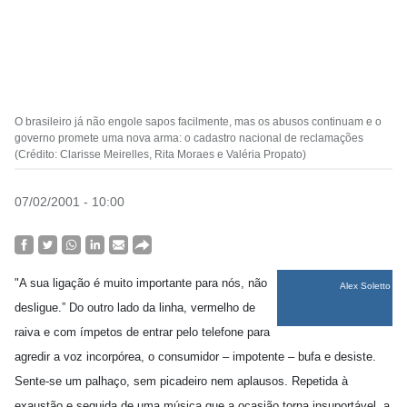
O brasileiro já não engole sapos facilmente, mas os abusos continuam e o
governo promete uma nova arma: o cadastro nacional de reclamações
(Crédito: Clarisse Meirelles, Rita Moraes e Valéria Propato)
07/02/2001 - 10:00
"A sua ligação é muito importante para nós, não
Alex Soletto
desligue.” Do outro lado da linha, vermelho de
raiva e com ímpetos de entrar pelo telefone para
agredir a voz incorpórea, o consumidor – impotente – bufa e desiste.
Sente-se um palhaço, sem picadeiro nem aplausos. Repetida à
exaustão e seguida de uma música que a ocasião torna insuportável, a