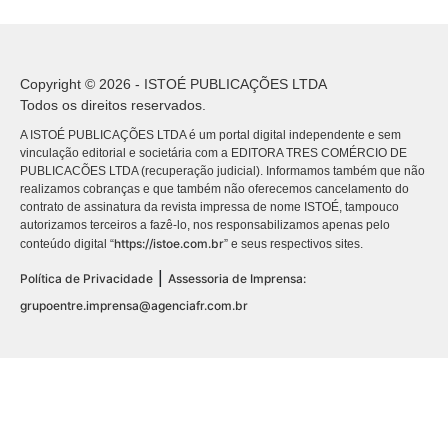
Copyright © 2026 - ISTOÉ PUBLICAÇÕES LTDA
Todos os direitos reservados.
A ISTOÉ PUBLICAÇÕES LTDA é um portal digital independente e sem
vinculação editorial e societária com a EDITORA TRES COMÉRCIO DE
PUBLICACÕES LTDA (recuperação judicial). Informamos também que não
realizamos cobranças e que também não oferecemos cancelamento do
contrato de assinatura da revista impressa de nome ISTOÉ, tampouco
autorizamos terceiros a fazê-lo, nos responsabilizamos apenas pelo
https://istoe.com.br
conteúdo digital “
” e seus respectivos sites.
|
Política de Privacidade
Assessoria de Imprensa:
grupoentre.imprensa@agenciafr.com.br