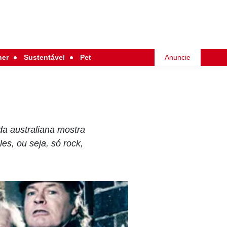
her
Sustentável
Pet
Anuncie
a australiana mostra
es, ou seja, só rock,