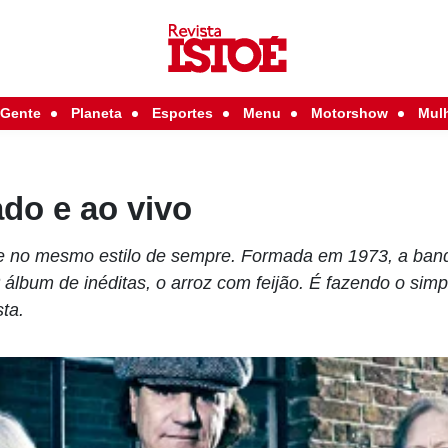
Gente
Planeta
Esportes
Menu
Motorshow
Mul
do e ao vivo
no mesmo estilo de sempre. Formada em 1973, a band
 álbum de inéditas, o arroz com feijão. É fazendo o simpl
sta.