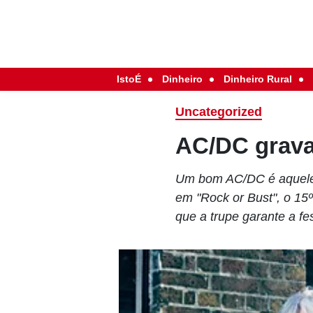
IstoÉ
Dinheiro
Dinheiro Rural
Uncategorized
AC/DC grava
Um bom AC/DC é aquele 
em "Rock or Bust", o 15º
que a trupe garante a fe