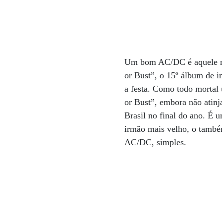
Um bom AC/DC é aquele no
or Bust”, o 15º álbum de in
a festa. Como todo mortal
or Bust”, embora não atinj
Brasil no final do ano. É 
irmão mais velho, o també
AC/DC, simples.