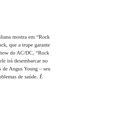
liana mostra em “Rock
ock, que a trupe garante
m show do AC/DC, “Rock
dele irá desembarcar no
os de Angus Young – seu
oblemas de saúde. É