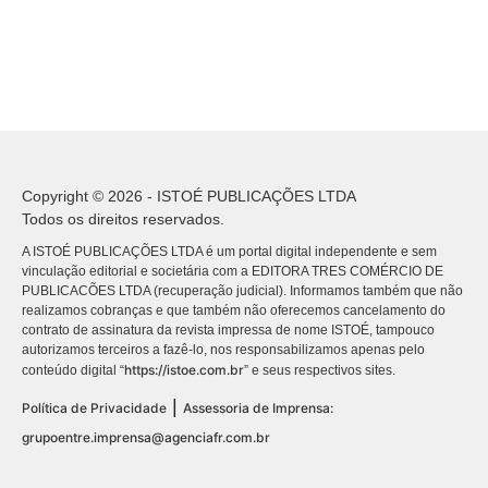
Copyright © 2026 - ISTOÉ PUBLICAÇÕES LTDA
Todos os direitos reservados.
A ISTOÉ PUBLICAÇÕES LTDA é um portal digital independente e sem
vinculação editorial e societária com a EDITORA TRES COMÉRCIO DE
PUBLICACÕES LTDA (recuperação judicial). Informamos também que não
realizamos cobranças e que também não oferecemos cancelamento do
contrato de assinatura da revista impressa de nome ISTOÉ, tampouco
autorizamos terceiros a fazê-lo, nos responsabilizamos apenas pelo
https://istoe.com.br
conteúdo digital “
” e seus respectivos sites.
|
Política de Privacidade
Assessoria de Imprensa:
grupoentre.imprensa@agenciafr.com.br