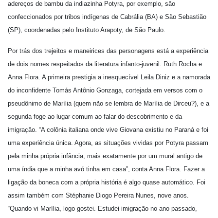
adereços de bambu da indiazinha Potyra, por exemplo, são
confeccionados por tribos indígenas de Cabrália (BA) e São Sebastião
(SP), coordenadas pelo Instituto Arapoty, de São Paulo.
Por trás dos trejeitos e maneirices das personagens está a experiência
de dois nomes respeitados da literatura infanto-juvenil: Ruth Rocha e
Anna Flora. A primeira prestigia a inesquecível Leila Diniz e a namorada
do inconfidente Tomás Antônio Gonzaga, cortejada em versos com o
pseudônimo de Marília (quem não se lembra de Marília de Dirceu?), e a
segunda foge ao lugar-comum ao falar do descobrimento e da
imigração. “A colônia italiana onde vive Giovana existiu no Paraná e foi
uma experiência única. Agora, as situações vividas por Potyra passam
pela minha própria infância, mais exatamente por um mural antigo de
uma índia que a minha avó tinha em casa”, conta Anna Flora. Fazer a
ligação da boneca com a própria história é algo quase automático. Foi
assim também com Stéphanie Diogo Pereira Nunes, nove anos.
“Quando vi Marília, logo gostei. Estudei imigração no ano passado,