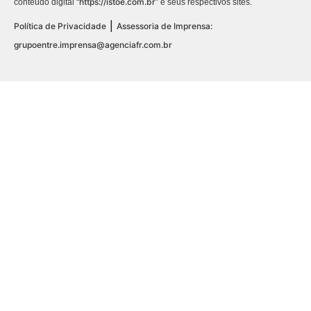
https://istoe.com.br
conteúdo digital “
” e seus respectivos sites.
|
Política de Privacidade
Assessoria de Imprensa:
grupoentre.imprensa@agenciafr.com.br