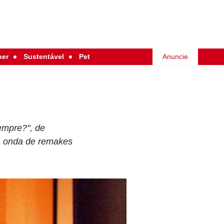
her
Sustentável
Pet
Anuncie
empre?", de
da onda de remakes