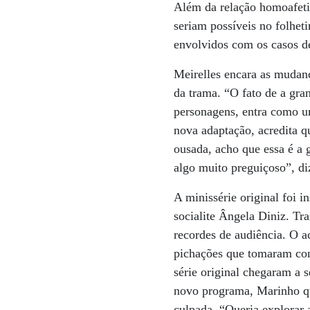
Além da relação homoafeti
seriam possíveis no folheti
envolvidos com os casos d
Meirelles encara as mudan
da trama. “O fato de a gra
personagens, entra como u
nova adaptação, acredita q
ousada, acho que essa é a 
algo muito preguiçoso”, d
A minissérie original foi 
socialite Ângela Diniz. Tr
recordes de audiência. O 
pichações que tomaram con
série original chegaram a s
novo programa, Marinho qui
culpada. “Queria explorar 