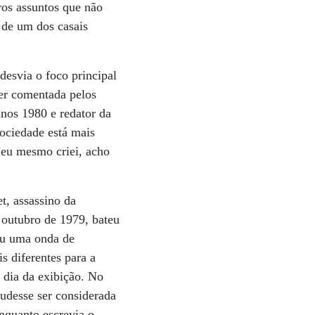
ros assuntos que não
o de um dos casais
esvia o foco principal
uer comentada pelos
nos 1980 e redator da
sociedade está mais
e eu mesmo criei, acho
t, assassino da
 outubro de 1979, bateu
ou uma onda de
 diferentes para a
o dia da exibição. No
udesse ser considerada
enquanto escrevia o