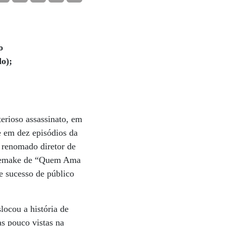
o
do);
s
terioso assassinato, em
ie em dez episódios da
 renomado diretor de
m remake de “Quem Ama
e sucesso de público
locou a história de
as pouco vistas na