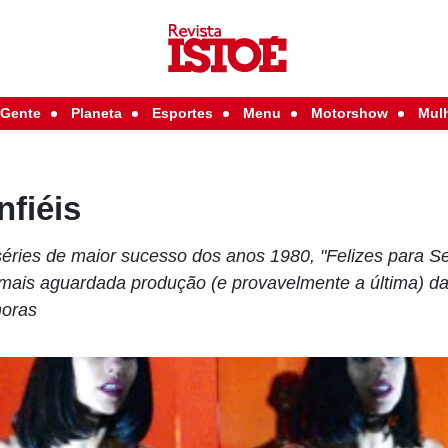
Gente
Planeta
Esportes
Menu
Motorshow
Mul
nfiéis
ries de maior sucesso dos anos 1980, "Felizes para S
 mais aguardada produção (e provavelmente a última) 
horas