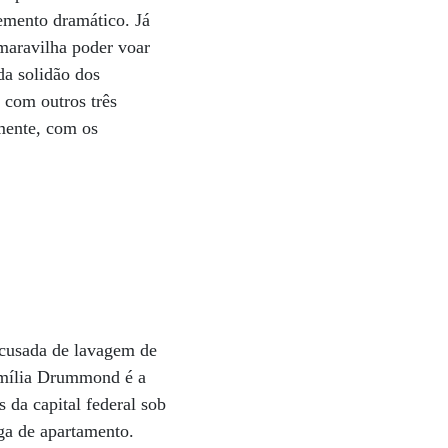
emento dramático. Já
 maravilha poder voar
da solidão dos
 com outros três
mente, com os
e
acusada de lavagem de
família Drummond é a
s da capital federal sob
a de apartamento.