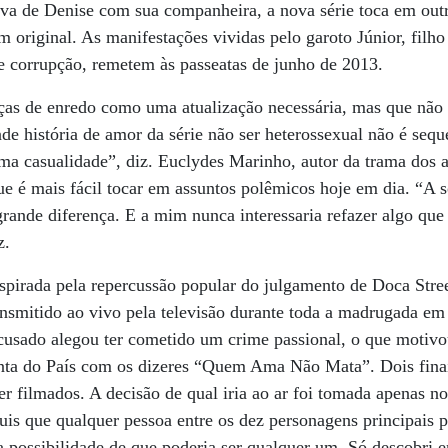
va de Denise com sua companheira, a nova série toca em out
m original. As manifestações vividas pelo garoto Júnior, filh
e corrupção, remetem às passeatas de junho de 2013.
ças de enredo como uma atualização necessária, mas que não d
nde história de amor da série não ser heterossexual não é seq
ma casualidade”, diz. Euclydes Marinho, autor da trama dos a
ue é mais fácil tocar em assuntos polêmicos hoje em dia. “A 
grande diferença. E a mim nunca interessaria refazer algo qu
iz.
inspirada pela repercussão popular do julgamento de Doca Stree
ansmitido ao vivo pela televisão durante toda a madrugada em
acusado alegou ter cometido um crime passional, o que motiv
ta do País com os dizeres “Quem Ama Não Mata”. Dois finais
er filmados. A decisão de qual iria ao ar foi tomada apenas n
s que qualquer pessoa entre os dez personagens principais p
a possibilidade de que poderia ser qualquer um. Só descobri 