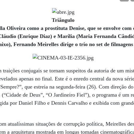
Triângulo
lla Oliveira como a prostituta Denise, que se envolve com 
Cláudio (Enrique Diaz) e Marília (Maria Fernanda Cândi
aixo), Fernando Meirelles dirige o trio no set de filmagen
 traições conjugais se tornam suspeitos da autoria de um mis
evelados apenas no final. Este é o enredo central da nova sér
 Sempre?”, que estreia na segunda-feira (26). Com direção do
s (“Cidade de Deus”, “O Jardineiro Fiel”), o programa é u
gida por Daniel Filho e Dennis ­Carvalho e exibida com grand
om atualíssimas situações de corrupção política, Meirelles des
 tem a arquitetura mostrada em longas tomadas cinematográfic