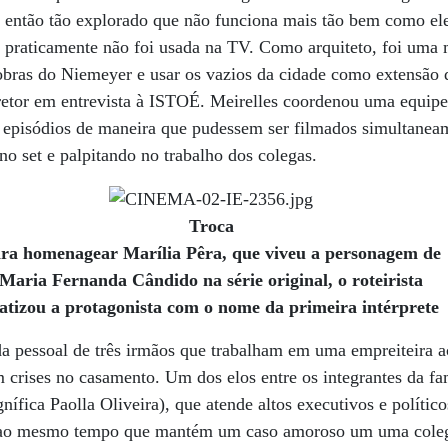
de então tão explorado que não funciona mais tão bem como el
, praticamente não foi usada na TV. Como arquiteto, foi uma
obras do Niemeyer e usar os vazios da cidade como extensão 
retor em entrevista à ISTOÉ. Meirelles coordenou uma equipe
os episódios de maneira que pudessem ser filmados simultanea
no set e palpitando no trabalho dos colegas.
Troca
ra homenagear Marília Pêra, que viveu a personagem de
Maria Fernanda Cândido na série original, o roteirista
atizou a protagonista com o nome da primeira intérpret
da pessoal de três irmãos que trabalham em uma empreiteira 
m crises no casamento. Um dos elos entre os integrantes da 
ífica Paolla Oliveira), que atende altos executivos e político
ao mesmo tempo que mantém um caso amoroso um uma coleg