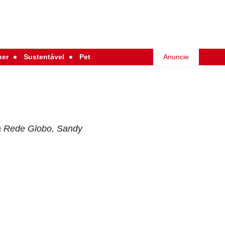
her
Sustentável
Pet
Anuncie
 da Rede Globo, Sandy