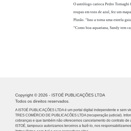
O astrólogo carioca Pedro Tornaghi f
roupas em tons de azul, fez um mapa 
Plutão. “Isso a torna uma estrela gu
“Como boa aquariana, Sandy tem capa
Copyright © 2026 - ISTOÉ PUBLICAÇÕES LTDA
Todos os direitos reservados.
A ISTOÉ PUBLICAÇÕES LTDA é um portal digital independente e sem vin
TRES COMÉRCIO DE PUBLICACÕES LTDA (recuperação judicial). Info
cobranças e que também não oferecemos cancelamento do contrato de a
ISTOÉ, tampouco autorizamos terceiros a fazê-lo, nos responsabilizamos