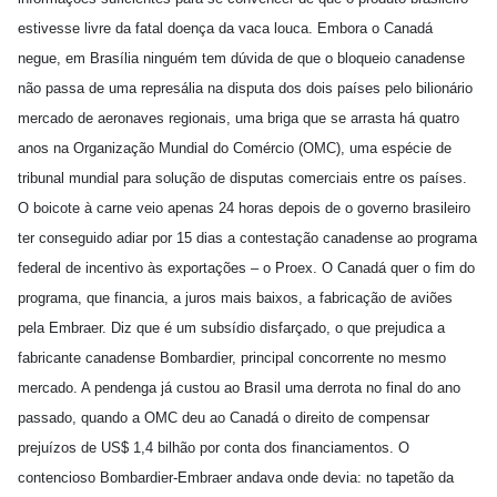
estivesse livre da fatal doença da vaca louca. Embora o Canadá
negue, em Brasília ninguém tem dúvida de que o bloqueio canadense
não passa de uma represália na disputa dos dois países pelo bilionário
mercado de aeronaves regionais, uma briga que se arrasta há quatro
anos na Organização Mundial do Comércio (OMC), uma espécie de
tribunal mundial para solução de disputas comerciais entre os países.
O boicote à carne veio apenas 24 horas depois de o governo brasileiro
ter conseguido adiar por 15 dias a contestação canadense ao programa
federal de incentivo às exportações – o Proex. O Canadá quer o fim do
programa, que financia, a juros mais baixos, a fabricação de aviões
pela Embraer. Diz que é um subsídio disfarçado, o que prejudica a
fabricante canadense Bombardier, principal concorrente no mesmo
mercado. A pendenga já custou ao Brasil uma derrota no final do ano
passado, quando a OMC deu ao Canadá o direito de compensar
prejuízos de US$ 1,4 bilhão por conta dos financiamentos. O
contencioso Bombardier-Embraer andava onde devia: no tapetão da