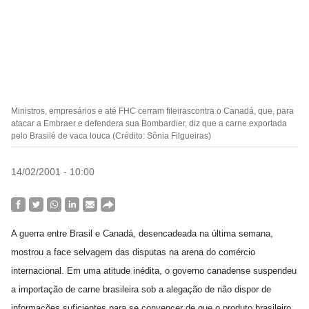
Ministros, empresários e até FHC cerram fileirascontra o Canadá, que, para
atacar a Embraer e defendera sua Bombardier, diz que a carne exportada
pelo Brasilé de vaca louca (Crédito: Sônia Filgueiras)
14/02/2001 - 10:00
A guerra entre Brasil e Canadá, desencadeada na última semana,
mostrou a face selvagem das disputas na arena do comércio
internacional. Em uma atitude inédita, o governo canadense suspendeu
a importação de carne brasileira sob a alegação de não dispor de
informações suficientes para se convencer de que o produto brasileiro