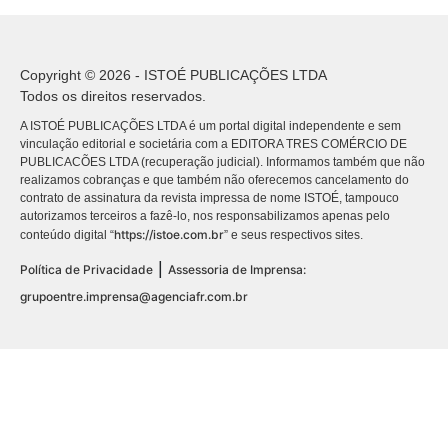
Copyright © 2026 - ISTOÉ PUBLICAÇÕES LTDA
Todos os direitos reservados.
A ISTOÉ PUBLICAÇÕES LTDA é um portal digital independente e sem
vinculação editorial e societária com a EDITORA TRES COMÉRCIO DE
PUBLICACÕES LTDA (recuperação judicial). Informamos também que não
realizamos cobranças e que também não oferecemos cancelamento do
contrato de assinatura da revista impressa de nome ISTOÉ, tampouco
autorizamos terceiros a fazê-lo, nos responsabilizamos apenas pelo
https://istoe.com.br
conteúdo digital “
” e seus respectivos sites.
|
Política de Privacidade
Assessoria de Imprensa:
grupoentre.imprensa@agenciafr.com.br