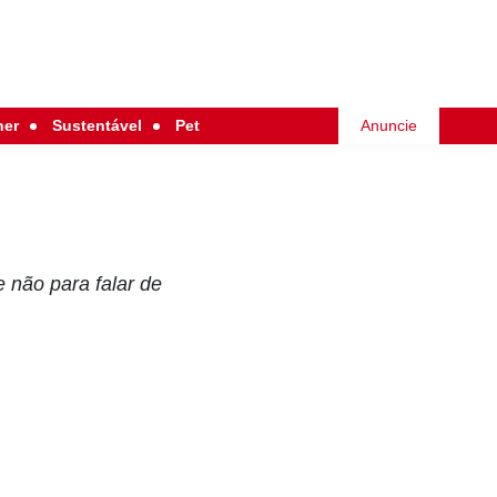
her
Sustentável
Pet
Anuncie
 não para falar de