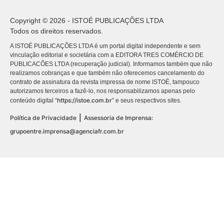
Copyright © 2026 - ISTOÉ PUBLICAÇÕES LTDA
Todos os direitos reservados.
A ISTOÉ PUBLICAÇÕES LTDA é um portal digital independente e sem
vinculação editorial e societária com a EDITORA TRES COMÉRCIO DE
PUBLICACÕES LTDA (recuperação judicial). Informamos também que não
realizamos cobranças e que também não oferecemos cancelamento do
contrato de assinatura da revista impressa de nome ISTOÉ, tampouco
autorizamos terceiros a fazê-lo, nos responsabilizamos apenas pelo
https://istoe.com.br
conteúdo digital “
” e seus respectivos sites.
|
Política de Privacidade
Assessoria de Imprensa:
grupoentre.imprensa@agenciafr.com.br