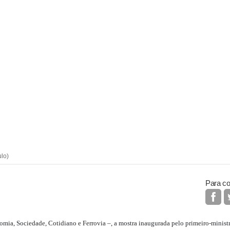
ulo)
Para co
ia, Sociedade, Cotidiano e Ferrovia –, a mostra inaugurada pelo primeiro-ministro 