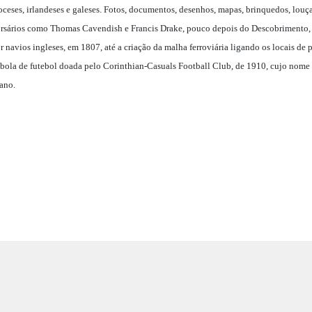
coceses, irlandeses e galeses. Fotos, documentos, desenhos, mapas, brinquedos, louç
 corsários como Thomas Cavendish e Francis Drake, pouco depois do Descobrimento
or navios ingleses, em 1807, até a criação da malha ferroviária ligando os locais de
a bola de futebol doada pelo Corinthian-Casuals Football Club, de 1910, cujo nome 
ano.