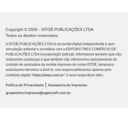
Copyright © 2026 - ISTOÉ PUBLICAÇÕES LTDA
Todos os direitos reservados.
A ISTOÉ PUBLICAÇÕES LTDA é um portal digital independente e sem
vinculação editorial e societária com a EDITORA TRES COMÉRCIO DE
PUBLICACÕES LTDA (recuperação judicial). Informamos também que não
realizamos cobranças e que também não oferecemos cancelamento do
contrato de assinatura da revista impressa de nome ISTOÉ, tampouco
autorizamos terceiros a fazê-lo, nos responsabilizamos apenas pelo
https://istoe.com.br
conteúdo digital “
” e seus respectivos sites.
|
Política de Privacidade
Assessoria de Imprensa:
grupoentre.imprensa@agenciafr.com.br