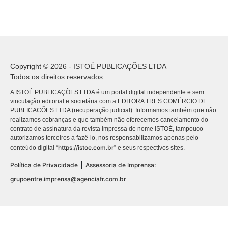
Copyright © 2026 - ISTOÉ PUBLICAÇÕES LTDA
Todos os direitos reservados.
A ISTOÉ PUBLICAÇÕES LTDA é um portal digital independente e sem
vinculação editorial e societária com a EDITORA TRES COMÉRCIO DE
PUBLICACÕES LTDA (recuperação judicial). Informamos também que não
realizamos cobranças e que também não oferecemos cancelamento do
contrato de assinatura da revista impressa de nome ISTOÉ, tampouco
autorizamos terceiros a fazê-lo, nos responsabilizamos apenas pelo
https://istoe.com.br
conteúdo digital “
” e seus respectivos sites.
|
Política de Privacidade
Assessoria de Imprensa:
grupoentre.imprensa@agenciafr.com.br