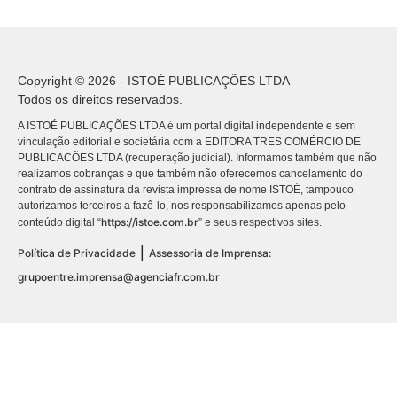
Copyright © 2026 - ISTOÉ PUBLICAÇÕES LTDA
Todos os direitos reservados.
A ISTOÉ PUBLICAÇÕES LTDA é um portal digital independente e sem
vinculação editorial e societária com a EDITORA TRES COMÉRCIO DE
PUBLICACÕES LTDA (recuperação judicial). Informamos também que não
realizamos cobranças e que também não oferecemos cancelamento do
contrato de assinatura da revista impressa de nome ISTOÉ, tampouco
autorizamos terceiros a fazê-lo, nos responsabilizamos apenas pelo
https://istoe.com.br
conteúdo digital “
” e seus respectivos sites.
|
Política de Privacidade
Assessoria de Imprensa:
grupoentre.imprensa@agenciafr.com.br