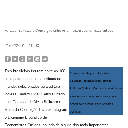
Furtado, Belluzzo e Conceição entre os principaiseconomistas críticos
21/02/2001 - 10:00
Três brasileiros figuram entre os 100
Assim como Keynes, Kalecki e
principais economistas críticos do
Galbraith, os brasileiros Furtado,
mundo, selecionados pela editora
Belluzzo (à dir.) e Conceição combatem
inglesa Edward Elgar. Celso Furtado,
a economia que só vê o mercado e
Luiz Gonzaga de Mello Belluzzo e
despreza as instituições sociais e
Maria da Conceição Tavares integram
políticas
o Dicionário Biográfico de
Economistas Críticos, ao lado de alguns dos mais importantes