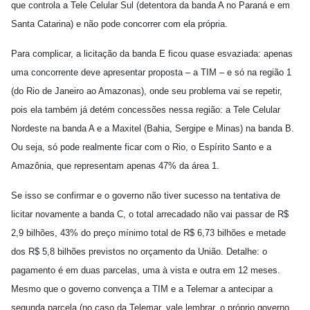
que controla a Tele Celular Sul (detentora da banda A no Paraná e em
Santa Catarina) e não pode concorrer com ela própria.
Para complicar, a licitação da banda E ficou quase esvaziada: apenas
uma concorrente deve apresentar proposta – a TIM – e só na região 1
(do Rio de Janeiro ao Amazonas), onde seu problema vai se repetir,
pois ela também já detém concessões nessa região: a Tele Celular
Nordeste na banda A e a Maxitel (Bahia, Sergipe e Minas) na banda B.
Ou seja, só pode realmente ficar com o Rio, o Espírito Santo e a
Amazônia, que representam apenas 47% da área 1.
Se isso se confirmar e o governo não tiver sucesso na tentativa de
licitar novamente a banda C, o total arrecadado não vai passar de R$
2,9 bilhões, 43% do preço mínimo total de R$ 6,73 bilhões e metade
dos R$ 5,8 bilhões previstos no orçamento da União. Detalhe: o
pagamento é em duas parcelas, uma à vista e outra em 12 meses.
Mesmo que o governo convença a TIM e a Telemar a antecipar a
segunda parcela (no caso da Telemar, vale lembrar, o próprio governo